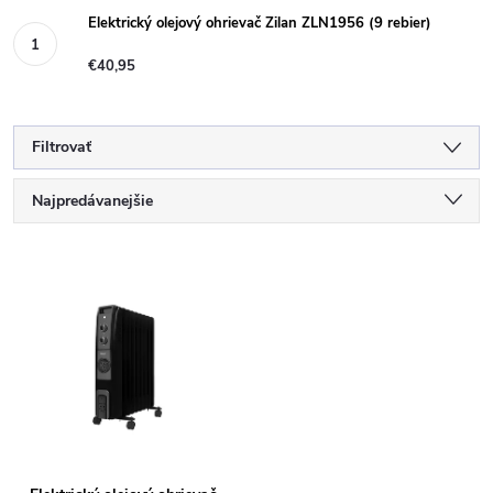
Elektrický olejový ohrievač Zilan ZLN1956 (9 rebier)
€40,95
Filtrovať
R
Najpredávanejšie
a
Najlacnejšie
V
Najdrahšie
d
ý
Abecedne
e
p
n
i
i