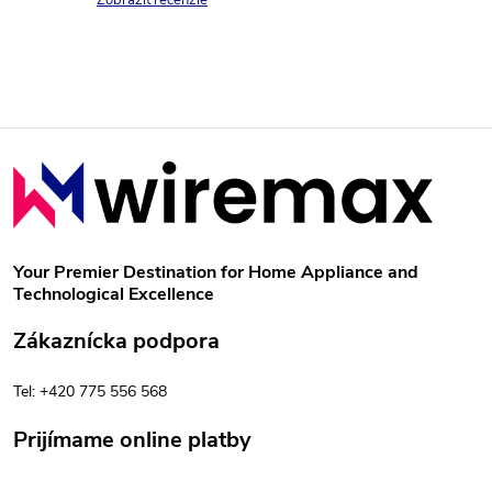
a
v
Zobraziť recenzie
v
c
i
e
Z
p
á
r
p
v
Your Premier Destination for Home Appliance and
Technological Excellence
k
ä
Zákaznícka podpora
y
t
v
Tel: +420 775 556 568
i
ý
Prijímame online platby
e
p