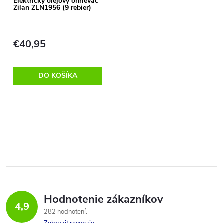
s
Elektrický olejový ohrievač
Zilan ZLN1956 (9 rebier)
e
p
p
€40,95
r
r
o
DO KOŠÍKA
o
d
d
O
u
u
v
k
l
k
t
á
t
o
Hodnotenie zákazníkov
d
4,9
o
282 hodnotení