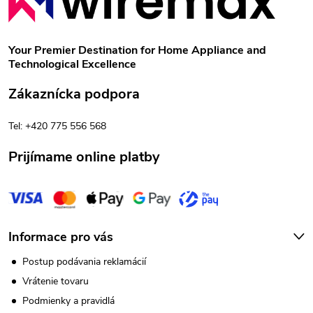
á
p
Your Premier Destination for Home Appliance and
Technological Excellence
ä
Zákaznícka podpora
t
Tel: +420 775 556 568
i
Prijímame online platby
e
Informace pro vás
Postup podávania reklamácií
Vrátenie tovaru
Podmienky a pravidlá