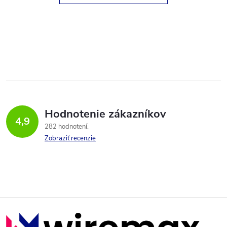
Hodnotenie zákazníkov
4,9
282 hodnotení
Zobraziť recenzie
Z