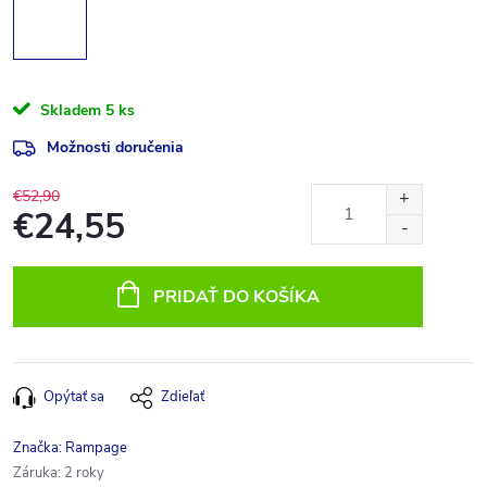
Skladem
5 ks
Možnosti doručenia
€52,90
€24,55
Jednotková
cena:
PRIDAŤ DO KOŠÍKA
Opýtať sa
Zdieľať
Značka:
Rampage
Záruka
:
2 roky