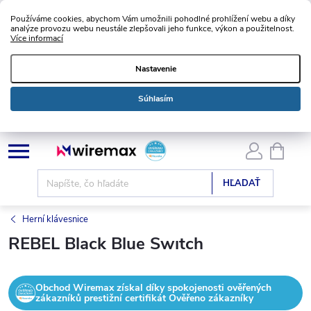
Používáme cookies, abychom Vám umožnili pohodlné prohlížení webu a díky
analýze provozu webu neustále zlepšovali jeho funkce, výkon a použitelnost.
Více informací
Nastavenie
Súhlasím
Prejsť
NÁKU
KOŠÍK
na
obsah
HĽADAŤ
Herní klávesnice
REBEL Black Blue Swıtch
Obchod Wiremax získal díky spokojenosti ověřených
zákazníků prestižní certifikát Ověřeno zákazníky