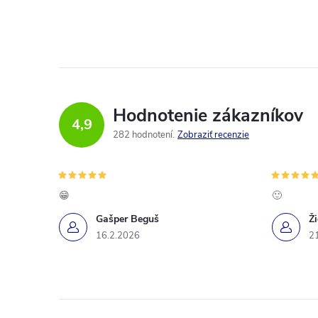
Hodnotenie zákazníkov
4,9
282 hodnotení
Zobraziť recenzie
😁
🙂
Gašper Beguš
Ž
16.2.2026
2
Z