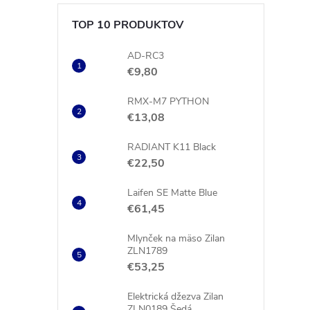
TOP 10 PRODUKTOV
AD-RC3
€9,80
RMX-M7 PYTHON
€13,08
RADIANT K11 Black
€22,50
Laifen SE Matte Blue
€61,45
Mlynček na mäso Zilan
ZLN1789
€53,25
Elektrická džezva Zilan
ZLN0189 Šedá