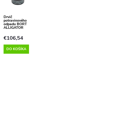
p
Drvič
e
potravinového
s
odpadu BORT
ALLIGATOR
p
p
€106,54
r
DO KOŠÍKA
r
o
o
d
d
O
u
v
u
k
k
á
t