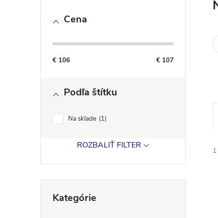
o
Cena
č
n
€
106
€
107
ý
Podľa štítku
p
a
Na sklade
1
n
ROZBALIŤ FILTER
1
e
Preskočiť
l
Kategórie
kategórie