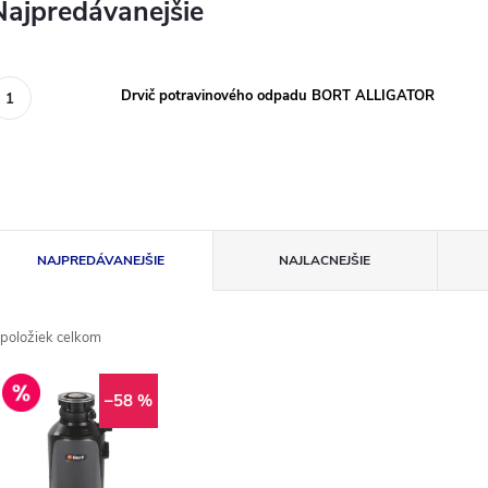
Najpredávanejšie
Drvič potravinového odpadu BORT ALLIGATOR
R
NAJPREDÁVANEJŠIE
NAJLACNEJŠIE
a
položiek celkom
d
V
Výprodej
e
–58 %
ý
n