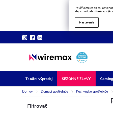
Používáme cookies, abychom
zlepšovali jeho funkce, výko
Nastavenie
Prejsť
na
obsah
Totální výprodej
SEZÓNNE ZĽAVY
Gamin
Domov
Domácí spotřebiče
Kuchyňské spotřebiče
B