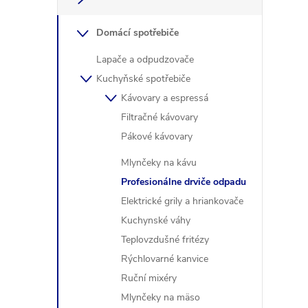
Domácí spotřebiče
Lapače a odpudzovače
Kuchyňské spotřebiče
i
Kávovary a espressá
Filtračné kávovary
Pákové kávovary
Mlynčeky na kávu
r
Profesionálne drviče odpadu
Elektrické grily a hriankovače
Kuchynské váhy
Teplovzdušné fritézy
Rýchlovarné kanvice
Ruční mixéry
Mlynčeky na mäso