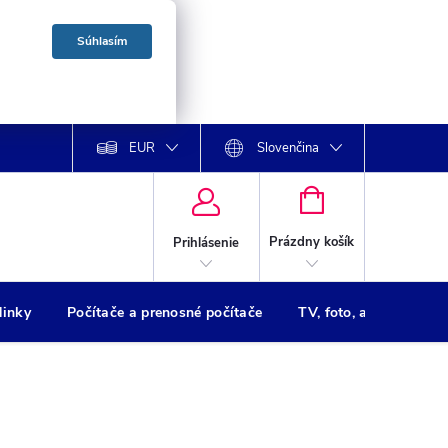
Súhlasím
EUR
Slovenčina
NÁKUPNÝ
KOŠÍK
Prázdny košík
Prihlásenie
dinky
Počítače a prenosné počítače
TV, foto, audio
Tl