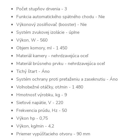
Počet stupňov drvenia - 3
Funkcia automatického spätného chodu - Nie
Výkonový zosilňovač (booster) - Nie
Systém zvukovej izolácie - úplne
Výkon, W - 560
Objem komory, ml - 1 450
Materiál kamery - nehrdzavejúca oceľ
Materiál brúsneho prvku - nehrdzavejúca oceľ
Tichý štart - Áno
Systém ochrany proti preťaženiu a zaseknutiu - Áno
Voľnobežné otáčky, ot/min - 1 480
Hmotnosť výrobku, kg - 9
Sieťové napätie, V - 220
Frekvencia prúdu, Hz - 50
Výkon hp - 0,75
Výkon, kg/min - 4,2
Priemer vypúšťacieho otvoru - 90 mm