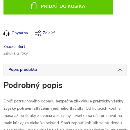
cena:
PRIDAŤ DO KOŠÍKA
Opýtať sa
Zdieľať
Značka:
Bort
Záruka
:
2 roky
Popis produktu
Podrobný popis
Drvič potravinového odpadu
bezpečne zlikviduje prakticky všetky
zvyšky potravín stlačením jediného tlačidla
. Od kuracích kostí a
mäsa až po šupky z ovocia a zeleniny - všetko sa dá spracovať na
malé kúsky za niekoľko sekúnd. Stačí zapnúť kohútik so studenou