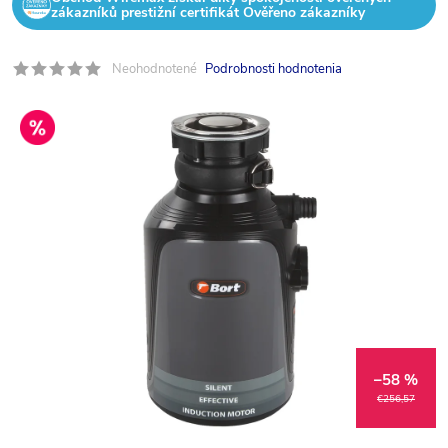
zákazníků prestižní certifikát Ověřeno zákazníky
Neohodnotené
Podrobnosti hodnotenia
Výprodej
–58 %
€256,57