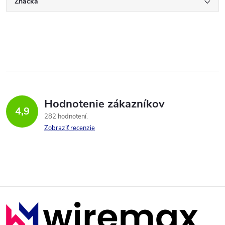
Značka
Hodnotenie zákazníkov
4,9
282 hodnotení
Zobraziť recenzie
Z
á