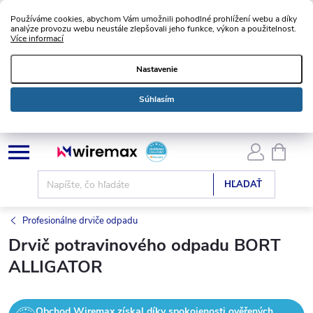
Používáme cookies, abychom Vám umožnili pohodlné prohlížení webu a díky
analýze provozu webu neustále zlepšovali jeho funkce, výkon a použitelnost.
Více informací
Nastavenie
Súhlasím
Prejsť
NÁKU
KOŠÍK
na
obsah
HĽADAŤ
Profesionálne drviče odpadu
Drvič potravinového odpadu BORT
ALLIGATOR
Obchod Wiremax získal díky spokojenosti ověřených