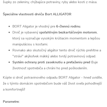
šupky zo zeleniny, chýbajúce potraviny, ryby alebo kosti z mäsa.
Špeciálne vlastnosti drviča Bort ALLIGATOR
BORT Aligator je vhodný pre
6-člennú rodinu
.
Drvič je vybavený
spoľahlivým bezkartáčovým motorom
,
ktorý sa vyznačuje vysokým krútiacim momentom a lepšou
manipuláciou s kosťami.
Rovnako ako skutočný aligátor tento drvič rýchlo prehltne a
"strávi" akýkoľvek mäkký alebo tvrdý potravinový odpad.
Systém ochrany proti zaseknutiu a preťaženiu pred
lžuje
životnosť spotrebiča a chráni ho pred poškodením.
Kúpte si drvič potravinového odpadu BORT Aligator - hneď uvidíte,
že s týmto domácim spotrebičom bude váš život oveľa pohodlnejší
a komfortnejší!
Parametre: