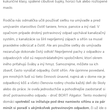
kukuričné klasy, spálené cibuľové šupky, horúci tuk alebo roztopené
maslo.
Rodičia nás odmalička učili používať sieťku na umývadle a pred
umývaním starostlivo čistiť taniere, hrnce, panvice a iný riad. V
opačnom prípade drobný potravinový odpad upchával kanalizačný
systém, z kanalizácie sa šíril nepríjemný zápach a sifón sa musel
pravidelne odkrúcať a čistiť. Ale ani použitie sieťky do umývadla
nezaručuje dokonale čistý odtok! Nepríjemné pachy z odpadkov a
odpadových vôd sú nepostrádateľnými spoločníkmi, ktorí okrem
iného priťahujú šváby a iný hmyz. Samozrejme, môžete sa ich
zbaviť, často vynášať odpadky, čistiť sifón. Ale úprimne povedané,
pre mnohých ľudí sú tieto činnosti únavné, najmä ak v dome nie je
odpadkový kôš a všetci členovia rodiny chodia každý deň do školy
alebo do práce. Je oveľa jednoduchšie a pohodlnejšie zaobstarať si
drvič potravinového odpadu - drvič BORT Aligator. Tento moderný
domáci
spotrebič sa inštaluje pod drez namiesto sifónu a za pár
minút si poradí s akýmkoľvek potravinovým odpadom
, či už ide o