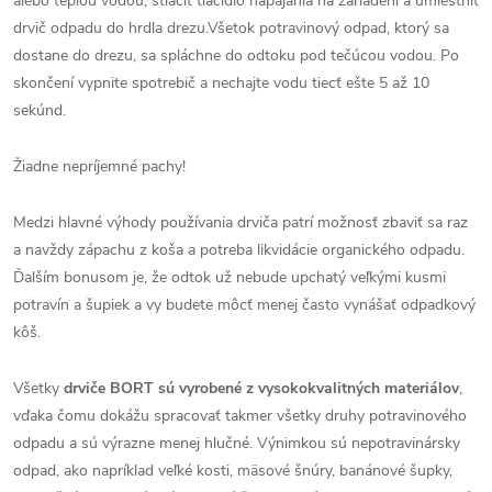
alebo teplou vodou, stlačiť tlačidlo napájania na zariadení a umiestniť
drvič odpadu do hrdla drezu.Všetok potravinový odpad, ktorý sa
dostane do drezu, sa spláchne do odtoku pod tečúcou vodou. Po
skončení vypnite spotrebič a nechajte vodu tiecť ešte 5 až 10
sekúnd.
Žiadne nepríjemné pachy!
Medzi hlavné výhody používania drviča patrí možnosť zbaviť sa raz
a navždy zápachu z koša a potreba likvidácie organického odpadu.
Ďalším bonusom je, že odtok už nebude upchatý veľkými kusmi
potravín a šupiek a vy budete môcť menej často vynášať odpadkový
kôš.
Všetky
drviče BORT sú vyrobené z vysokokvalitných materiálov
,
vďaka čomu dokážu spracovať takmer všetky druhy potravinového
odpadu a sú výrazne menej hlučné. Výnimkou sú nepotravinársky
odpad, ako napríklad veľké kosti, mäsové šnúry, banánové šupky,