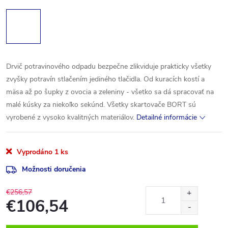
Drvič potravinového odpadu bezpečne zlikviduje prakticky všetky
zvyšky potravín stlačením jediného tlačidla. Od kuracích kostí a
mäsa až po šupky z ovocia a zeleniny - všetko sa dá spracovať na
malé kúsky za niekoľko sekúnd. Všetky skartovače BORT sú
vyrobené z vysoko kvalitných materiálov.
Detailné informácie
Vyprodáno
1 ks
Možnosti doručenia
€256,57
€106,54
Jednotková