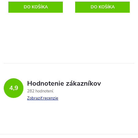
DO KOŠÍKA
DO KOŠÍKA
O
v
l
á
Hodnotenie zákazníkov
d
4,9
282 hodnotení
a
Zobraziť recenzie
c
i
e