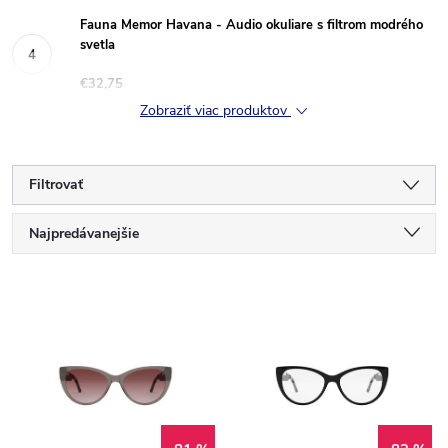
Fauna Memor Havana - Audio okuliare s filtrom modrého
svetla
€32,75
Zobraziť viac produktov
Filtrovať
R
Najpredávanejšie
a
Najlacnejšie
V
Najdrahšie
d
ý
Abecedne
e
p
n