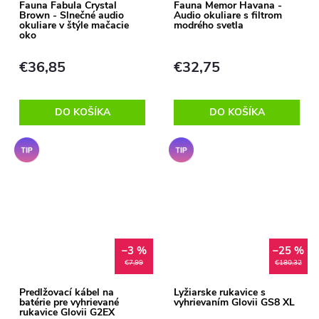
o
Fauna Fabula Crystal
Fauna Memor Havana -
Brown - Slnečné audio
Audio okuliare s filtrom
o
okuliare v štýle mačacie
modrého svetla
v
oko
v
€36,85
€32,75
DO KOŠÍKA
DO KOŠÍKA
Tip
Tip
–3 %
–25 %
€7,99
€180,32
Predlžovací kábel na
Lyžiarske rukavice s
batérie pre vyhrievané
vyhrievaním Glovii GS8 XL
rukavice Glovii G2EX