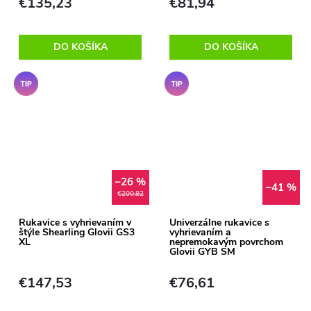
€135,23
€81,94
DO KOŠÍKA
DO KOŠÍKA
Tip
Tip
–26 %
–41 %
€200,82
Rukavice s vyhrievaním v
Univerzálne rukavice s
štýle Shearling Glovii GS3
vyhrievaním a
XL
nepremokavým povrchom
Glovii GYB SM
€147,53
€76,61