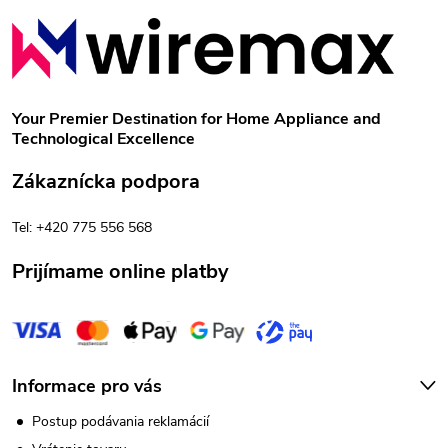
Z
p
á
r
p
v
Your Premier Destination for Home Appliance and
Technological Excellence
k
ä
Zákaznícka podpora
y
t
v
Tel: +420 775 556 568
i
ý
Prijímame online platby
e
p
i
s
Informace pro vás
u
Postup podávania reklamácií