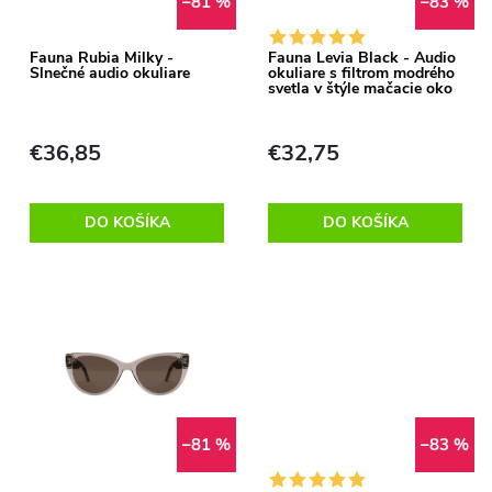
i
–81 %
–83 %
i
s
Fauna Rubia Milky -
Fauna Levia Black - Audio
Slnečné audio okuliare
okuliare s filtrom modrého
e
svetla v štýle mačacie oko
p
p
€36,85
€32,75
r
r
o
DO KOŠÍKA
DO KOŠÍKA
o
d
d
u
u
k
k
t
–81 %
–83 %
t