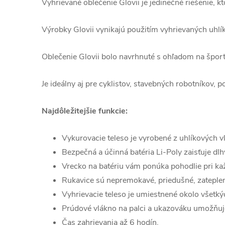
Vyhrievané oblečenie Glovii je jedinečné riešenie, k
Výrobky Glovii vynikajú použitím vyhrievaných uhlí
Oblečenie Glovii bolo navrhnuté s ohľadom na špor
Je ideálny aj pre cyklistov, stavebných robotníkov, po
Najdôležitejšie funkcie:
Vykurovacie teleso je vyrobené z uhlíkových v
Bezpečná a účinná batéria Li-Poly zaisťuje d
Vrecko na batériu vám ponúka pohodlie pri 
Rukavice sú nepremokavé, priedušné, zateplen
Vyhrievacie teleso je umiestnené okolo všetkýc
Prúdové vlákno na palci a ukazováku umožňuje
Čas zahrievania až 6 hodín.