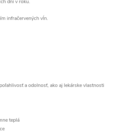
ch dní v roku.
ím infračervených vĺn.
ľahlivosť a odolnosť, ako aj lekárske vlastnosti
mne teplá
ice