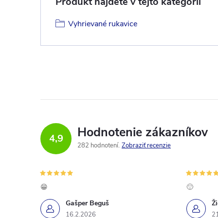
Produkt nájdete v tejto kategórii
Vyhrievané rukavice
Hodnotenie zákazníkov
4,9
282 hodnotení
Zobraziť recenzie
😁
🙂
Gašper Beguš
Ž
16.2.2026
2