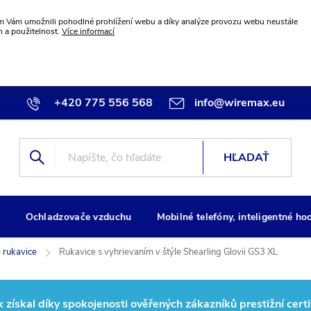
 Vám umožnili pohodlné prohlížení webu a díky analýze provozu webu neustále
n a použitelnost.
Více informací
+420 775 556 568
info@wiremax.eu
HĽADAŤ
g
Ochladzovače vzduchu
Mobilné telefóny, inteligentné ho
 rukavice
Rukavice s vyhrievaním v štýle Shearling Glovii GS3 XL
ískal díky spokojenosti ověřených zákazníků prestižní certi