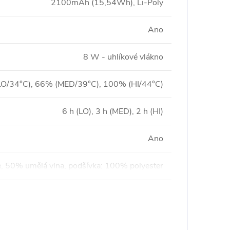
2100mAh (15,54Wh), Li-Poly
Ano
8 W - uhlíkové vlákno
O/34°C), 66% (MED/39°C), 100% (HI/44°C)
6 h (LO), 3 h (MED), 2 h (HI)
Ano
e, 50% umělá vlna, podšívka: 100% polyester