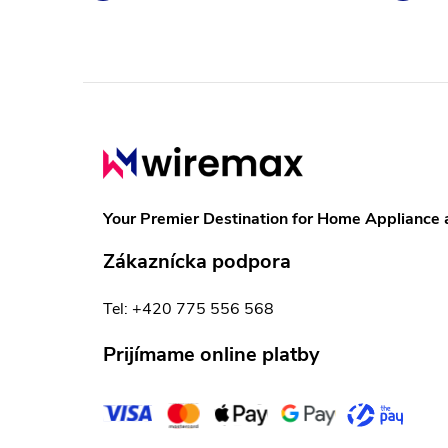
Z
á
p
Your Premier Destination for Home Appliance 
ä
Zákaznícka podpora
t
Tel: +420 775 556 568
i
Prijímame online platby
e