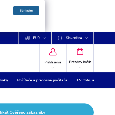
Súhlasím
EUR
Slovenčina
NÁKUPNÝ
KOŠÍK
Prázdny košík
Prihlásenie
dinky
Počítače a prenosné počítače
TV, foto, audio
Tl
fikát Ověřeno zákazníky