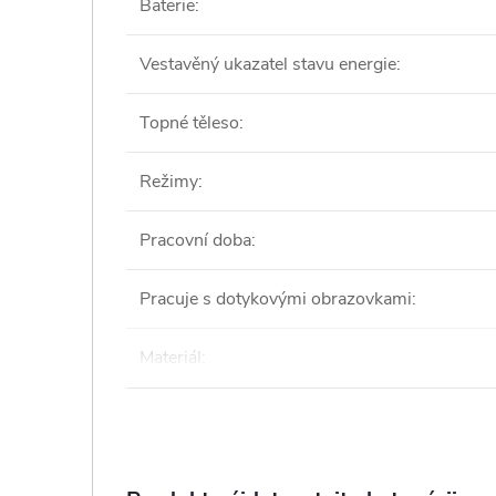
Baterie
:
Vestavěný ukazatel stavu energie
:
Topné těleso
:
Režimy
:
Pracovní doba
:
Pracuje s dotykovými obrazovkami
:
Materiál
: