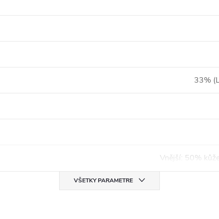
33% (L
Vnější: 50% kůž
VŠETKY PARAMETRE