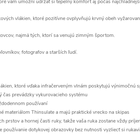
toré vám umožní udržať si tepelný komfort aj počas najchladnejší
kových vlákien, ktoré pozitívne ovplyvňujú krvný obeh vyžarovan
tovcov, najmä tých, ktorí sa venujú zimným športom.
ľovníkov, fotografov a starších ľudí.
lákien, ktoré vďaka infračerveným vlnám poskytujú výnimočnú spo
lhý čas prevádzky vykurovacieho systému
každodennom používaní
é materiálom Thinsulate a majú praktické vrecko na skipas
h prstov a hornej časti ruky, takže vaša ruka zostane vždy príje
 používanie dotykovej obrazovky bez nutnosti vyzliecť si rukav