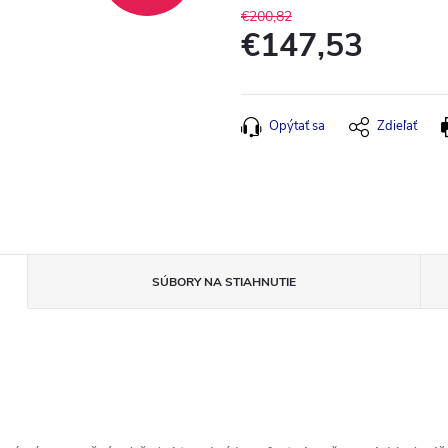
€200,82
€147,53
Jednotková
cena:
Opýtať sa
Zdieľať
SÚBORY NA STIAHNUTIE