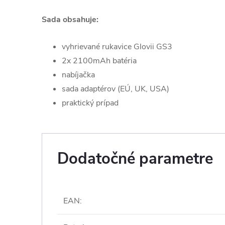
Sada obsahuje:
vyhrievané rukavice Glovii GS3
2x 2100mAh batéria
nabíjačka
sada adaptérov (EÚ, UK, USA)
praktický prípad
Dodatočné parametre
EAN
: