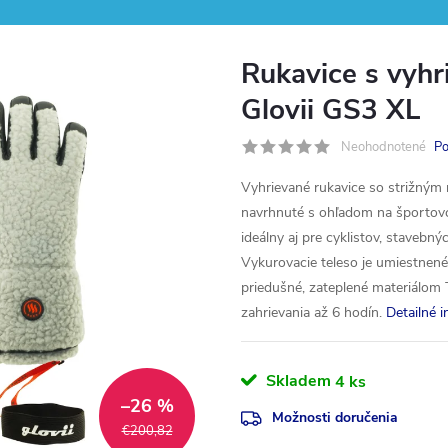
Rukavice s vyhr
Glovii GS3 XL
Neohodnotené
Po
Vyhrievané rukavice so strižným
navrhnuté s ohľadom na športovc
ideálny aj pre cyklistov, stavebný
Vykurovacie teleso je umiestnen
priedušné, zateplené materiálom 
zahrievania až 6 hodín.
Detailné 
Skladem
4 ks
–26 %
Možnosti doručenia
€200,82