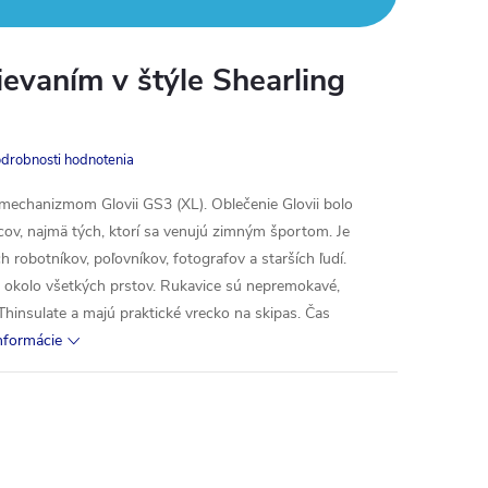
ievaním v štýle Shearling
drobnosti hodnotenia
 mechanizmom Glovii GS3 (XL). Oblečenie Glovii bolo
ov, najmä tých, ktorí sa venujú zimným športom. Je
ch robotníkov, poľovníkov, fotografov a starších ľudí.
é okolo všetkých prstov. Rukavice sú nepremokavé,
Thinsulate a majú praktické vrecko na skipas. Čas
informácie