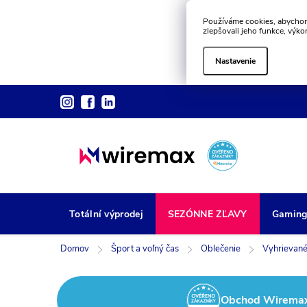
Používáme cookies, abychom
zlepšovali jeho funkce, výko
Nastavenie
Prejsť
na
obsah
Totální výprodej
SEZÓNNE ZĽAVY
Gamin
Domov
Šport a voľný čas
Oblečenie
Vyhrievané
Obchod Wiremax z