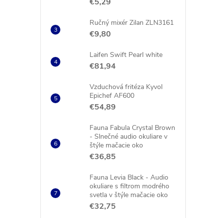
€5,29
Ručný mixér Zilan ZLN3161
€9,80
Laifen Swift Pearl white
€81,94
Vzduchová fritéza Kyvol
Epichef AF600
€54,89
Fauna Fabula Crystal Brown
- Slnečné audio okuliare v
štýle mačacie oko
€36,85
Fauna Levia Black - Audio
okuliare s filtrom modrého
svetla v štýle mačacie oko
€32,75