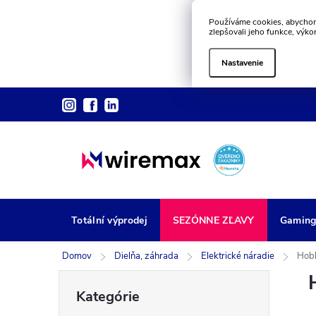
Používáme cookies, abychom
zlepšovali jeho funkce, výko
Nastavenie
Prejsť
na
obsah
Totální výprodej
SEZÓNNE ZĽAVY
Gamin
Domov
Dielňa, záhrada
Elektrické náradie
Hobl
B
Preskočiť
Kategórie
kategórie