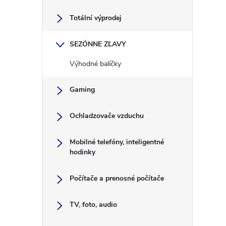
o
Totální výprodej
č
SEZÓNNE ZĽAVY
n
Výhodné balíčky
ý
Gaming
p
Ochladzovače vzduchu
a
Mobilné telefóny, inteligentné
n
hodinky
e
Počítače a prenosné počítače
l
TV, foto, audio