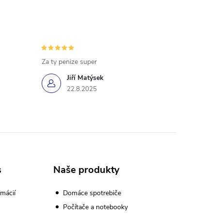
Za ty penize super
Jiří Matýsek
22.8.2025
s
Naše produkty
mácií
Domáce spotrebiče
Počítače a notebooky