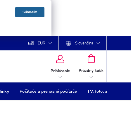
Súhlasím
EUR
Slovenčina
NÁKUPNÝ
KOŠÍK
Prázdny košík
Prihlásenie
dinky
Počítače a prenosné počítače
TV, foto, audio
Tl