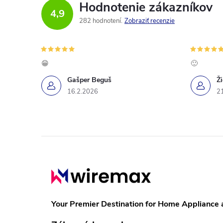
Hodnotenie zákazníkov
4,9
282 hodnotení
Zobraziť recenzie
😁
🙂
Gašper Beguš
Ž
16.2.2026
2
Z
á
p
Your Premier Destination for Home Appliance 
ä