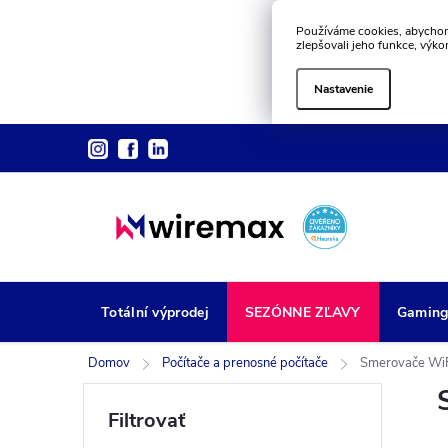
Používáme cookies, abychom
zlepšovali jeho funkce, výko
Nastavenie
Prejsť
na
obsah
Totální výprodej
SEZÓNNE ZĽAVY
Gamin
Domov
Počítače a prenosné počítače
Smerovače Wi
B