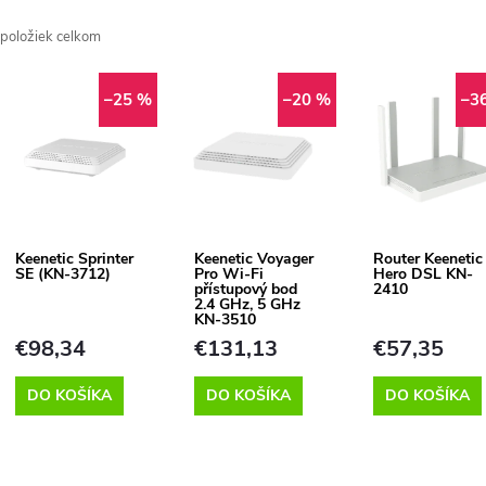
a
položiek celkom
d
V
e
–25 %
–20 %
–3
ý
n
p
Keenetic Sprinter
Keenetic Voyager
Router Keenetic
e
SE (KN-3712)
Pro Wi-Fi
Hero DSL KN-
s
přístupový bod
2410
2.4 GHz, 5 GHz
p
KN-3510
p
€98,34
€131,13
€57,35
r
DO KOŠÍKA
DO KOŠÍKA
DO KOŠÍKA
r
o
o