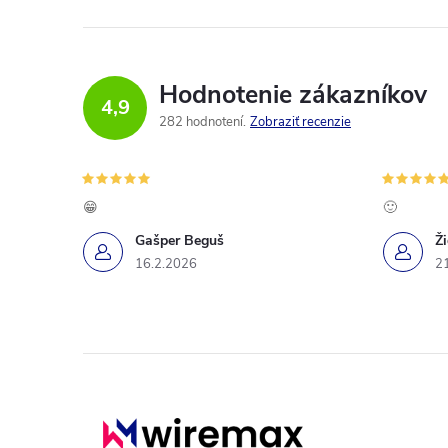
Hodnotenie zákazníkov
4,9
282 hodnotení
Zobraziť recenzie
😁
🙂
Gašper Beguš
Ž
16.2.2026
2
Z
á