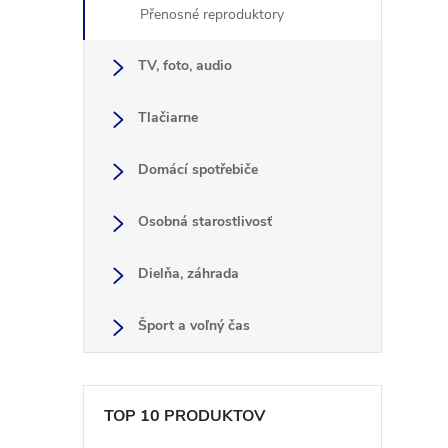
Přenosné reproduktory
TV, foto, audio
l
Tlačiarne
Domácí spotřebiče
Osobná starostlivosť
Dielňa, záhrada
i
Šport a voľný čas
TOP 10 PRODUKTOV
r