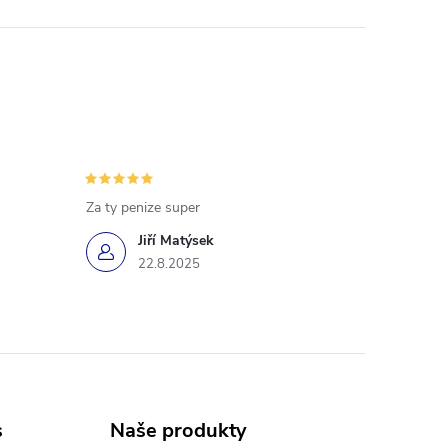
Za ty penize super
Jiří Matýsek
22.8.2025
s
Naše produkty