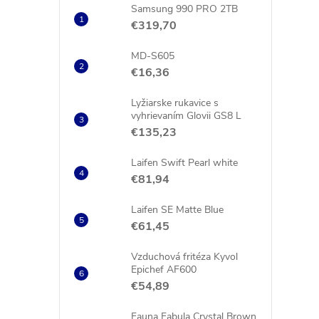
Samsung 990 PRO 2TB
€319,70
MD-S605
€16,36
Lyžiarske rukavice s
vyhrievaním Glovii GS8 L
€135,23
Laifen Swift Pearl white
€81,94
i
Laifen SE Matte Blue
€61,45
Vzduchová fritéza Kyvol
Epichef AF600
€54,89
Fauna Fabula Crystal Brown