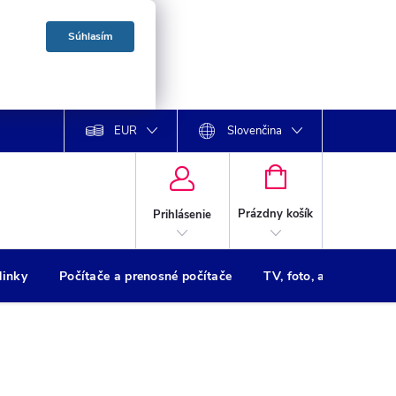
Súhlasím
EUR
Slovenčina
NÁKUPNÝ
KOŠÍK
Prázdny košík
Prihlásenie
dinky
Počítače a prenosné počítače
TV, foto, audio
Tl