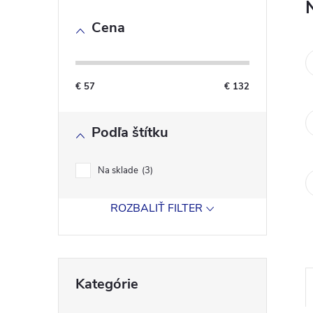
o
Cena
č
n
€
57
€
132
ý
Podľa štítku
p
a
Na sklade
3
n
ROZBALIŤ FILTER
e
Preskočiť
l
Kategórie
kategórie