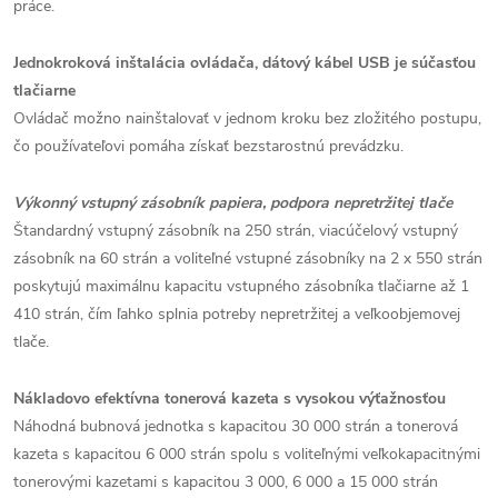
práce.
Jednokroková inštalácia ovládača, dátový kábel USB je súčasťou
tlačiarne
Ovládač možno nainštalovať v jednom kroku bez zložitého postupu,
čo používateľovi pomáha získať bezstarostnú prevádzku.
Výkonný vstupný zásobník papiera, podpora nepretržitej tlače
Štandardný vstupný zásobník na 250 strán, viacúčelový vstupný
zásobník na 60 strán a voliteľné vstupné zásobníky na 2 x 550 strán
poskytujú maximálnu kapacitu vstupného zásobníka tlačiarne až 1
410 strán, čím ľahko splnia potreby nepretržitej a veľkoobjemovej
tlače.
Nákladovo efektívna tonerová kazeta s vysokou výťažnosťou
Náhodná bubnová jednotka s kapacitou 30 000 strán a tonerová
kazeta s kapacitou 6 000 strán spolu s voliteľnými veľkokapacitnými
tonerovými kazetami s kapacitou 3 000, 6 000 a 15 000 strán