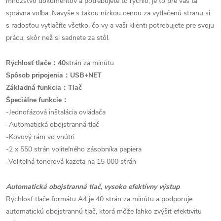
množstvo dokumentov a potrebujete to rýchlo, je to pre vás tá
správna voľba. Navyše s takou nízkou cenou za vytlačenú stranu si
s radosťou vytlačíte všetko, čo vy a vaši klienti potrebujete pre svoju
prácu, skôr než si sadnete za stôl.
Rýchlosť tlače：40
strán za minútu
Spôsob pripojenia：USB+NET
Základná funkcia：Tlač
Špeciálne funkcie：
-Jednofázová inštalácia ovládača
-Automatická obojstranná tlač
-Kovový rám vo vnútri
-2 x 550 strán voliteľného zásobníka papiera
-Voliteľná tonerová kazeta na 15 000 strán
Automatická obojstranná tlač, vysoko efektívny výstup
Rýchlosť tlače formátu A4 je 40 strán za minútu a podporuje
automatickú obojstrannú tlač, ktorá môže ľahko zvýšiť efektivitu