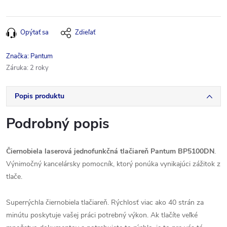
Opýtať sa
Zdieľať
Značka:
Pantum
Záruka
:
2 roky
Popis produktu
Podrobný popis
Čiernobiela laserová jednofunkčná tlačiareň Pantum BP5100DN
.
Výnimočný kancelársky pomocník, ktorý ponúka vynikajúci zážitok z
tlače.
Superrýchla čiernobiela tlačiareň. Rýchlosť viac ako 40 strán za
minútu poskytuje vašej práci potrebný výkon. Ak tlačíte veľké