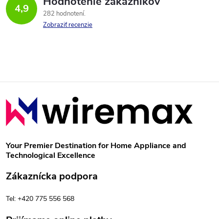
Hodnotenie zákazníkov
4,9
282 hodnotení
Zobraziť recenzie
Z
á
p
Your Premier Destination for Home Appliance and
Technological Excellence
ä
Zákaznícka podpora
t
Tel: +420 775 556 568
i