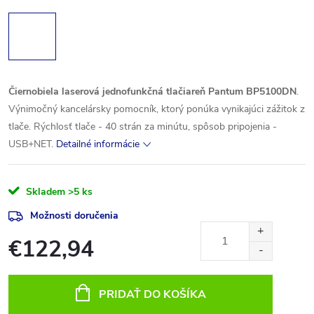
Čiernobiela laserová jednofunkčná tlačiareň Pantum BP5100DN
.
Výnimočný kancelársky pomocník, ktorý ponúka vynikajúci zážitok z
tlače. Rýchlosť tlače - 40 strán za minútu, spôsob pripojenia -
USB+NET.
Detailné informácie
Skladem
>5 ks
Možnosti doručenia
€122,94
Jednotková
cena:
PRIDAŤ DO KOŠÍKA