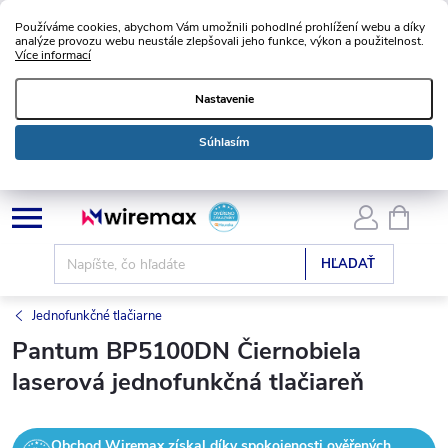
Používáme cookies, abychom Vám umožnili pohodlné prohlížení webu a díky
analýze provozu webu neustále zlepšovali jeho funkce, výkon a použitelnost.
Více informací
Nastavenie
Súhlasím
Prejsť
NÁKU
KOŠÍK
na
obsah
HĽADAŤ
Jednofunkčné tlačiarne
Pantum BP5100DN Čiernobiela
laserová jednofunkčná tlačiareň
Obchod Wiremax získal díky spokojenosti ověřených