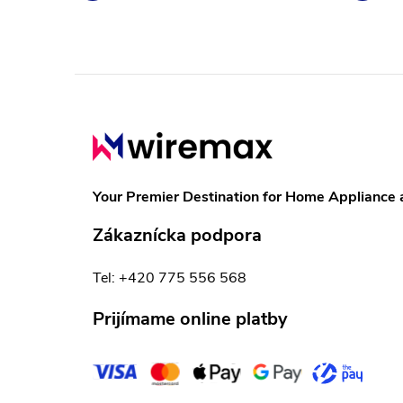
Z
á
p
Your Premier Destination for Home Appliance 
ä
Zákaznícka podpora
t
Tel: +420 775 556 568
i
Prijímame online platby
e