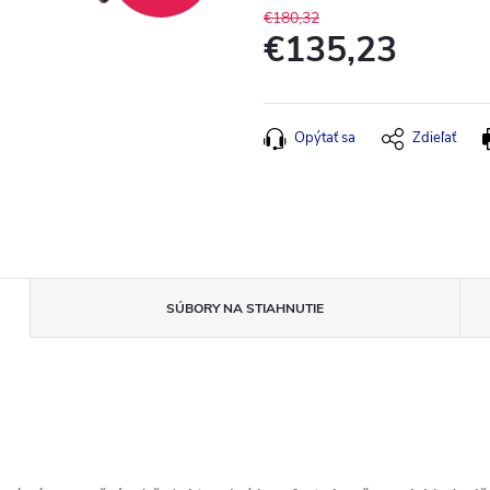
€180,32
€135,23
Jednotková
cena:
Opýtať sa
Zdieľať
SÚBORY NA STIAHNUTIE