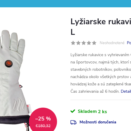
Lyžiarske rukav
L
Neohodnotené
Po
Lyžiarske rukavice s vyhrievaním 
na športovcov, najmä tých, ktorí 
stavebných robotníkov, poľovníkov
nachádza okolo všetkých prstov a
hovädzej kože a sú zateplené tk
Čas zahrievania až 6 hodín.
Detai
Skladem
2 ks
–25 %
Možnosti doručenia
€180,32