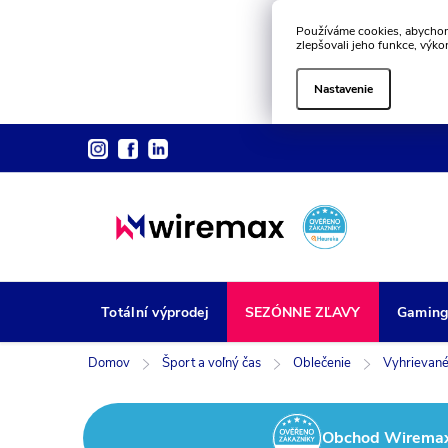
Používáme cookies, abychom
zlepšovali jeho funkce, výko
Nastavenie
Prejsť
na
obsah
Totální výprodej
SEZÓNNE ZĽAVY
Gamin
Domov
Šport a voľný čas
Oblečenie
Vyhrievané
Obchod Wiremax z