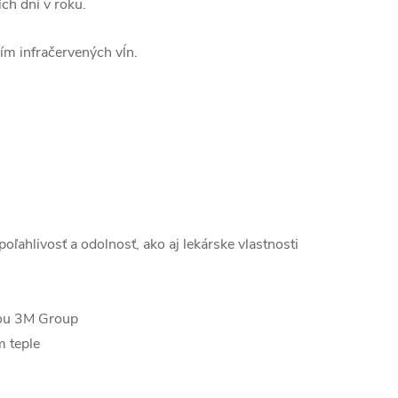
ch dní v roku.
ím infračervených vĺn.
ľahlivosť a odolnosť, ako aj lekárske vlastnosti
ťou 3M Group
m teple