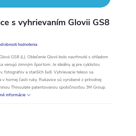
ice s vyhrievaním Glovii GS8
drobnosti hodnotenia
Glovii GS8 (L). Oblečenie Glovii bolo navrhnuté s ohľadom
sa venujú zimným športom. Je ideálny aj pre cyklistov,
, fotografov a starších ľudí. Vyhrievacie teleso sa
 v hornej časti ruky. Rukavice sú vyrobené z prírodnej
aninou Thinsulate patentovanou spoločnosťou 3M Group.
lné informácie