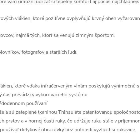
toré vám umožní udržať si tepelný komfort aj počas najchladnejší
kových vlákien, ktoré pozitívne ovplyvňujú krvný obeh vyžarovan
tovcov, najmä tých, ktorí sa venujú zimným športom.
ľovníkov, fotografov a starších ľudí.
lákien, ktoré vďaka infračerveným vlnám poskytujú výnimočnú spo
lhý čas prevádzky vykurovacieho systému
každodennom používaní
ože a sú zateplené tkaninou Thinsulate patentovanou spoločnos
h prstov a v hornej časti ruky, čo udržuje ruku stále v príjemno
oužívať dotykové obrazovky bez nutnosti vyzliecť si rukavice.