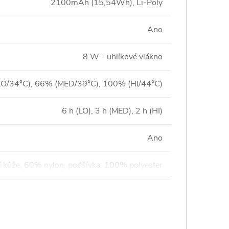
2100mAh (15,54Wh), Li-Poly
Ano
8 W - uhlíkové vlákno
O/34°C), 66% (MED/39°C), 100% (HI/44°C)
6 h (LO), 3 h (MED), 2 h (HI)
Ano
í kůže, 60% nylon, podšívka: 100% polyester