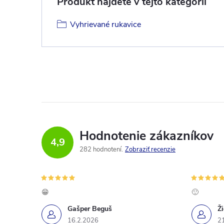
Produkt nájdete v tejto kategórii
Vyhrievané rukavice
Hodnotenie zákazníkov
4,9
282 hodnotení
Zobraziť recenzie
😁
🙂
Gašper Beguš
Ž
16.2.2026
2