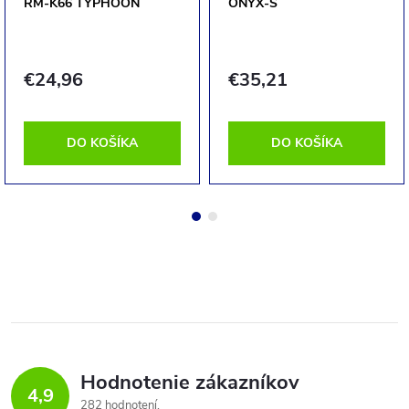
RM-K66 TYPHOON
ONYX-S
€24,96
€35,21
DO KOŠÍKA
DO KOŠÍKA
Hodnotenie zákazníkov
4,9
282 hodnotení