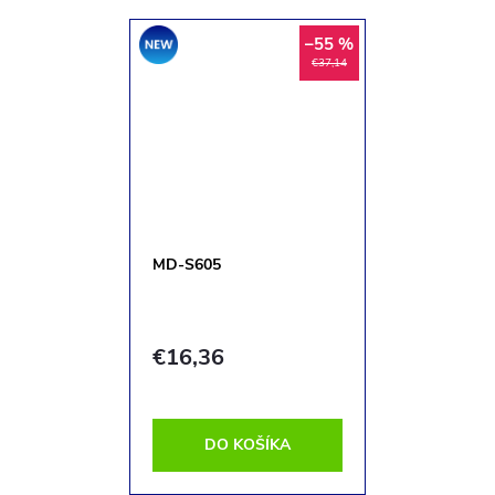
Akcia
–55 %
€37,14
MD-S605
€16,36
DO KOŠÍKA