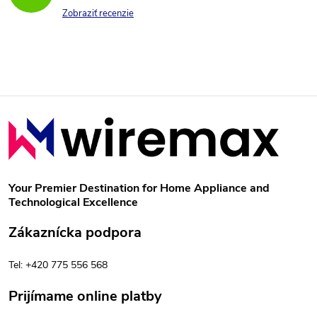
Zobraziť recenzie
Z
á
p
Your Premier Destination for Home Appliance and
Technological Excellence
ä
Zákaznícka podpora
t
Tel: +420 775 556 568
i
Prijímame online platby