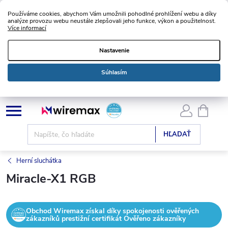
Používáme cookies, abychom Vám umožnili pohodlné prohlížení webu a díky
analýze provozu webu neustále zlepšovali jeho funkce, výkon a použitelnost.
Více informací
Nastavenie
Súhlasím
Prejsť
NÁKU
KOŠÍK
na
obsah
HĽADAŤ
Herní sluchátka
Miracle-X1 RGB
Obchod Wiremax získal díky spokojenosti ověřených
zákazníků prestižní certifikát Ověřeno zákazníky