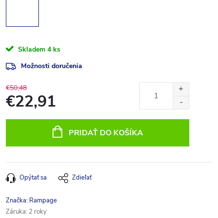
Skladem
4 ks
Možnosti doručenia
€50,48
€22,91
Jednotková
cena:
PRIDAŤ DO KOŠÍKA
Opýtať sa
Zdieľať
Značka:
Rampage
Záruka
:
2 roky