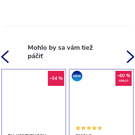
Akcia
–60 %
–54 %
€89,27