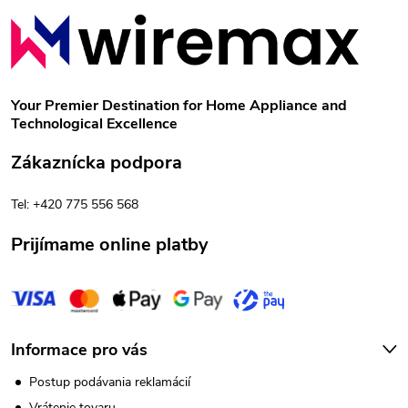
Z
á
p
Your Premier Destination for Home Appliance and
Technological Excellence
ä
Zákaznícka podpora
t
Tel: +420 775 556 568
i
Prijímame online platby
e
Informace pro vás
Postup podávania reklamácií
Vrátenie tovaru