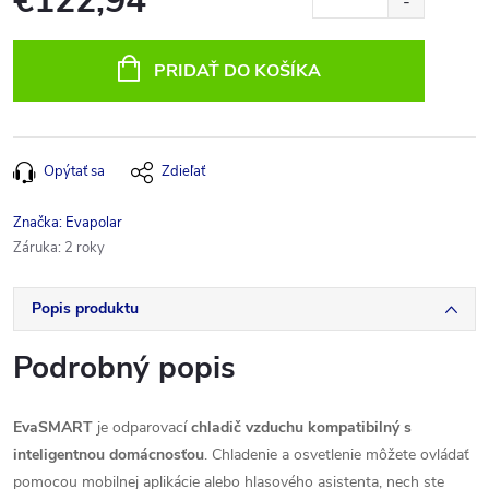
€122,94
Jednotková
cena:
PRIDAŤ DO KOŠÍKA
Opýtať sa
Zdieľať
Značka:
Evapolar
Záruka
:
2 roky
Popis produktu
Podrobný popis
EvaSMART
je odparovací
chladič vzduchu kompatibilný s
inteligentnou domácnosťou
. Chladenie a osvetlenie môžete ovládať
pomocou mobilnej aplikácie alebo hlasového asistenta, nech ste