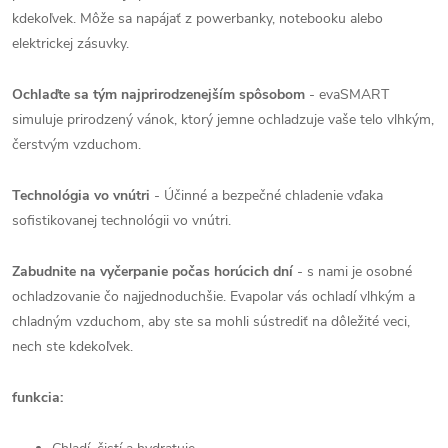
kdekoľvek. Môže sa napájať z powerbanky, notebooku alebo
elektrickej zásuvky.
Ochlaďte sa tým najprirodzenejším spôsobom
- evaSMART
simuluje prirodzený vánok, ktorý jemne ochladzuje vaše telo vlhkým,
čerstvým vzduchom.
Technológia vo vnútri
- Účinné a bezpečné chladenie vďaka
sofistikovanej technológii vo vnútri.
Zabudnite na vyčerpanie počas horúcich dní
- s nami je osobné
ochladzovanie čo najjednoduchšie. Evapolar vás ochladí vlhkým a
chladným vzduchom, aby ste sa mohli sústrediť na dôležité veci,
nech ste kdekoľvek.
funkcia: