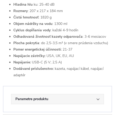
Hladina hlu
ku: 25-40 dB
Rozmery
: 207 x 217 x 184 mm
Čistá hmotnosť
: 1820 g
Objem nádržky na vodu
: 1300 ml
Cyklus dopĺňania vody
: každé 4-9 hodín
Odhadovaná životnosť kazety odparovača
: 3-6 mesiacov
Plocha pokrytia
: do 2,5-3,5 m² (v smere prúdenia vzduchu)
Pomer energetickej účinnosti:
21-37
Napájacie zástrčky:
USA, UK, EU, AU
Napájanie:
USB-C (5 V; 2,5 A)
Dodávané príslušenstvo:
kazeta, napájací kábel, napájací
adaptér
Parametre produktu