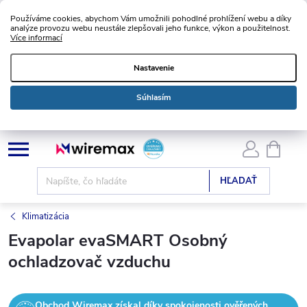
Používáme cookies, abychom Vám umožnili pohodlné prohlížení webu a díky
analýze provozu webu neustále zlepšovali jeho funkce, výkon a použitelnost.
Více informací
Nastavenie
Súhlasím
Prejsť
NÁKU
KOŠÍK
na
obsah
HĽADAŤ
Klimatizácia
Evapolar evaSMART Osobný
ochladzovač vzduchu
Obchod Wiremax získal díky spokojenosti ověřených