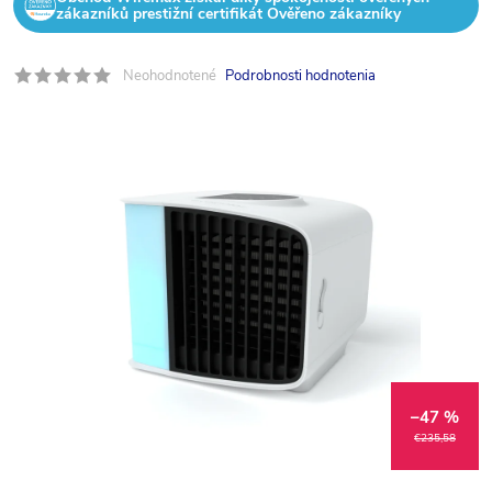
zákazníků prestižní certifikát Ověřeno zákazníky
Neohodnotené
Podrobnosti hodnotenia
–47 %
€235,58