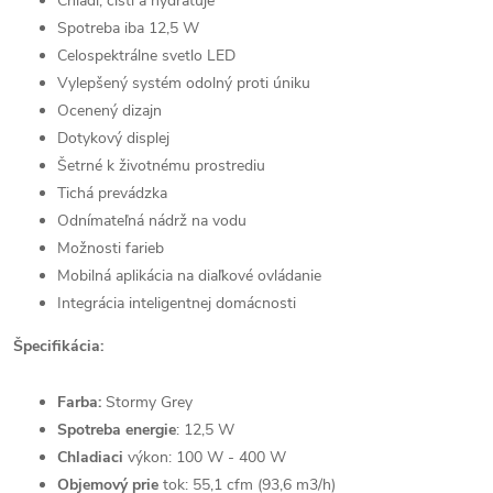
Chladí, čistí a hydratuje
Spotreba iba 12,5 W
Celospektrálne svetlo LED
Vylepšený systém odolný proti úniku
Ocenený dizajn
Dotykový displej
Šetrné k životnému prostrediu
Tichá prevádzka
Odnímateľná nádrž na vodu
Možnosti farieb
Mobilná aplikácia na diaľkové ovládanie
Integrácia inteligentnej domácnosti
Špecifikácia:
Farba:
Stormy Grey
Spotreba energie
: 12,5 W
Chladiaci
výkon: 100 W - 400 W
Objemový prie
tok: 55,1 cfm (93,6 m3/h)