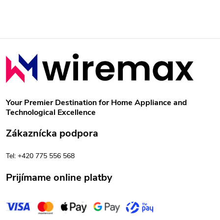
Z
á
p
Your Premier Destination for Home Appliance and
Technological Excellence
ä
Zákaznícka podpora
t
Tel: +420 775 556 568
i
Prijímame online platby
e