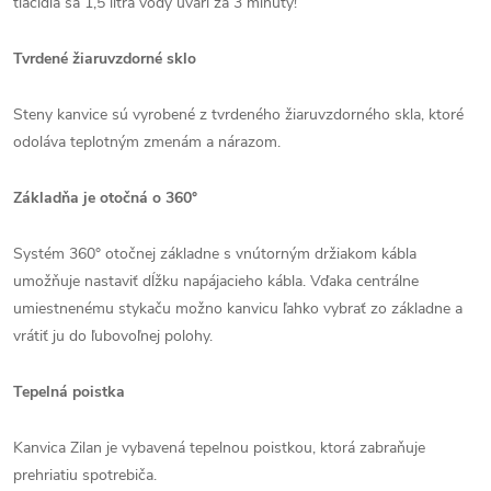
tlačidla sa 1,5 litra vody uvarí za 3 minúty!
Tvrdené žiaruvzdorné sklo
Steny kanvice sú vyrobené z tvrdeného žiaruvzdorného skla, ktoré
odoláva teplotným zmenám a nárazom.
Základňa je otočná o 360°
Systém 360° otočnej základne s vnútorným držiakom kábla
umožňuje nastaviť dĺžku napájacieho kábla. Vďaka centrálne
umiestnenému stykaču možno kanvicu ľahko vybrať zo základne a
vrátiť ju do ľubovoľnej polohy.
Tepelná poistka
Kanvica Zilan je vybavená tepelnou poistkou, ktorá zabraňuje
prehriatiu spotrebiča.