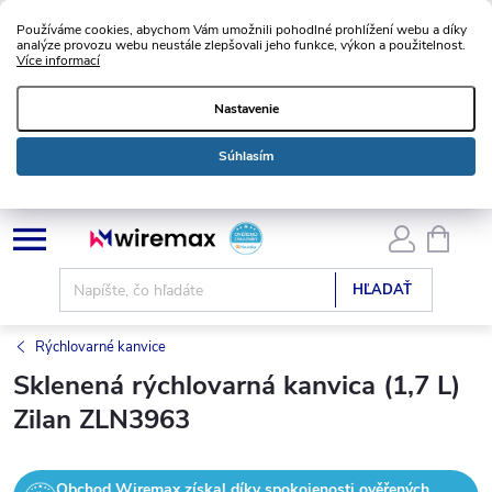
Používáme cookies, abychom Vám umožnili pohodlné prohlížení webu a díky
analýze provozu webu neustále zlepšovali jeho funkce, výkon a použitelnost.
Více informací
Nastavenie
Súhlasím
Prejsť
NÁKU
KOŠÍK
na
obsah
HĽADAŤ
Rýchlovarné kanvice
Sklenená rýchlovarná kanvica (1,7 L)
Zilan ZLN3963
Obchod Wiremax získal díky spokojenosti ověřených