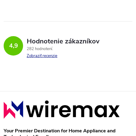
Hodnotenie zákazníkov
4,9
282 hodnotení
Zobraziť recenzie
Z
á
p
Your Premier Destination for Home Appliance and