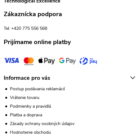
Technological Excellence
ä
Zákaznícka podpora
t
Tel: +420 775 556 568
i
Prijímame online platby
e
Informace pro vás
Postup podávania reklamácií
Vrátenie tovaru
Podmienky a pravidlá
Platba a doprava
Zásady ochrany osobných údajov
Hodnotenie obchodu