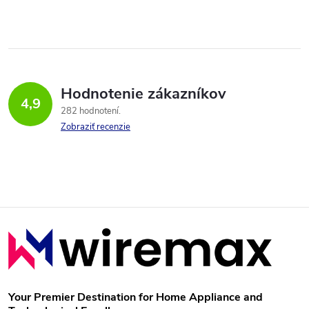
Hodnotenie zákazníkov
4,9
282 hodnotení
Zobraziť recenzie
Z
á
p
Your Premier Destination for Home Appliance and