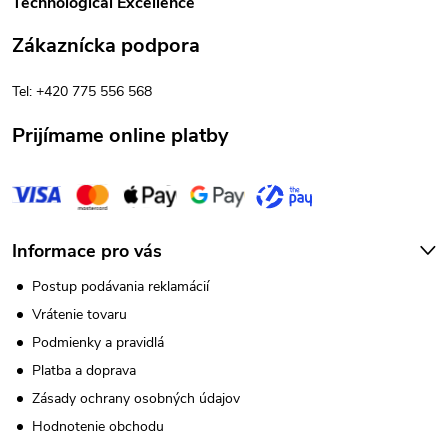
Technological Excellence
ä
Zákaznícka podpora
t
Tel: +420 775 556 568
i
Prijímame online platby
e
Informace pro vás
Postup podávania reklamácií
Vrátenie tovaru
Podmienky a pravidlá
Platba a doprava
Zásady ochrany osobných údajov
Hodnotenie obchodu