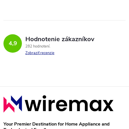
Hodnotenie zákazníkov
4,9
282 hodnotení
Zobraziť recenzie
Z
á
p
Your Premier Destination for Home Appliance and