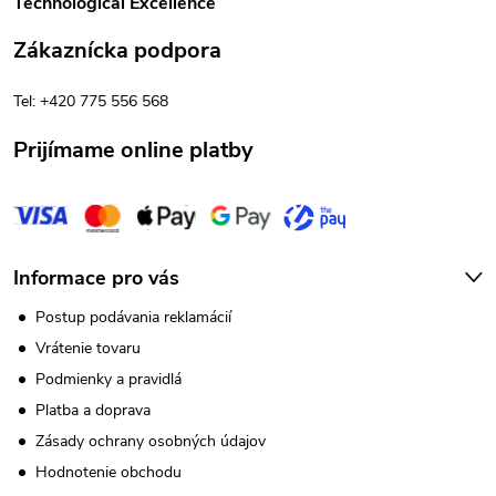
Technological Excellence
ä
Zákaznícka podpora
t
Tel: +420 775 556 568
i
Prijímame online platby
e
Informace pro vás
Postup podávania reklamácií
Vrátenie tovaru
Podmienky a pravidlá
Platba a doprava
Zásady ochrany osobných údajov
Hodnotenie obchodu