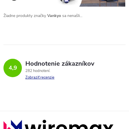
Žiadne produkty značky
Vankyo
sa nenašli...
Hodnotenie zákazníkov
4,9
282 hodnotení
Zobraziť recenzie
Z