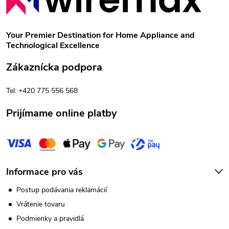
á
p
Your Premier Destination for Home Appliance and
Technological Excellence
ä
Zákaznícka podpora
t
Tel: +420 775 556 568
i
Prijímame online platby
e
Informace pro vás
Postup podávania reklamácií
Vrátenie tovaru
Podmienky a pravidlá