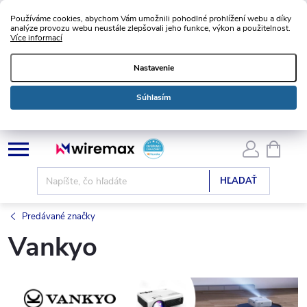
Používáme cookies, abychom Vám umožnili pohodlné prohlížení webu a díky
analýze provozu webu neustále zlepšovali jeho funkce, výkon a použitelnost.
Více informací
Nastavenie
Súhlasím
Prejsť
NÁKU
KOŠÍK
na
obsah
HĽADAŤ
Predávané značky
Vankyo