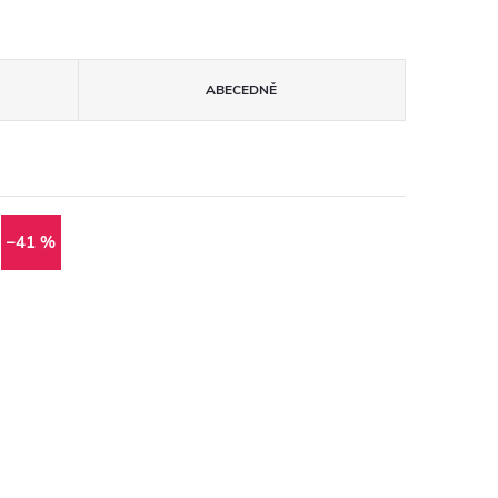
ABECEDNĚ
–41 %