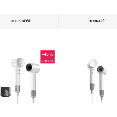
NEJLEVNĚJŠÍ
NEJDRAŽŠÍ
–45 %
3 659 Kč