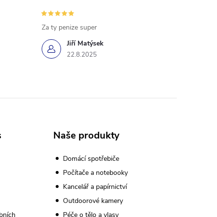
Za ty penize super
Jiří Matýsek
22.8.2025
s
Naše produkty
Domácí spotřebiče
Počítače a notebooky
Kancelář a papírnictví
Outdoorové kamery
bních
Péče o tělo a vlasy