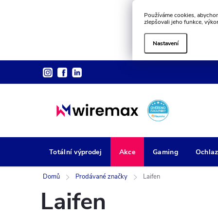
Používáme cookies, abychom
zlepšovali jeho funkce, výko
Nastavení
Přejít
na
obsah
Totální výprodej
Akce
Gaming
Ochlaz
Domů
Prodávané značky
Laifen
Laifen