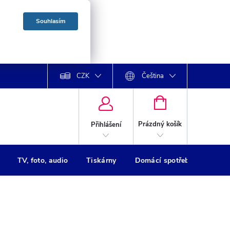
Souhlasím
CZK
Čeština
NÁKUPNÍ
KOŠÍK
Prázdný košík
Přihlášení
TV, foto, audio
Tiskárny
Domácí spotřebiče
Oso