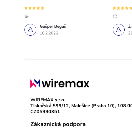
c
í
😁
🙂
p
Gašper Beguš
Ž
16.2.2026
2
r
v
k
Z
y
á
v
p
ý
WIREMAX s.r.o.
Tiskařská 599/12, Malešice (Praha 10), 108 0
a
p
CZ05990351
i
t
Zákaznická podpora