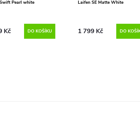
Swift Pearl white
Laifen SE Matte White
9 Kč
1 799 Kč
DO KOŠÍKU
DO KOŠÍ