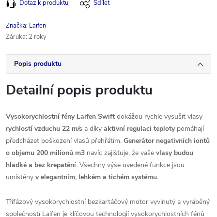
Dotaz k produktu
Sdílet
Značka:
Laifen
Záruka
:
2 roky
Popis produktu
Detailní popis produktu
Vysokorychlostní fény Laifen Swift
dokážou rychle vysušit vlasy
rychlostí vzduchu 22 m/s
a díky
aktivní regulaci teploty
pomáhají
předcházet poškození vlasů přehřátím.
Generátor negativních iontů
o objemu 200 milionů m3
navíc zajišťuje, že vaše
vlasy budou
hladké a bez krepatění
. Všechny výše uvedené funkce jsou
umístěny
v elegantním, lehkém a tichém systému.
Třífázový vysokorychlostní bezkartáčový motor vyvinutý a vyráběný
společností Laifen je klíčovou technologií vysokorychlostních fénů