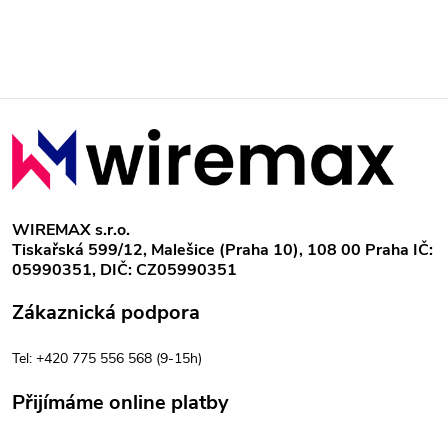
Z
á
p
WIREMAX s.r.o.
Tiskařská 599/12, Malešice (Praha 10), 108 00 Praha IČ:
a
05990351, DIČ: CZ05990351
t
Zákaznická podpora
í
Tel: +420 775 556 568 (9-15h)
Přijímáme online platby