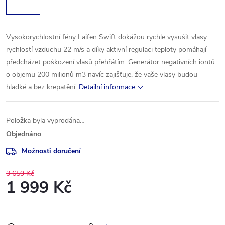
Vysokorychlostní fény Laifen Swift dokážou rychle vysušit vlasy
rychlostí vzduchu 22 m/s a díky aktivní regulaci teploty pomáhají
předcházet poškození vlasů přehřátím. Generátor negativních iontů
o objemu 200 milionů m3 navíc zajišťuje, že vaše vlasy budou
hladké a bez krepatění.
Detailní informace
Položka byla vyprodána…
Objednáno
Možnosti doručení
3 659 Kč
1 999 Kč
Měrná
cena: