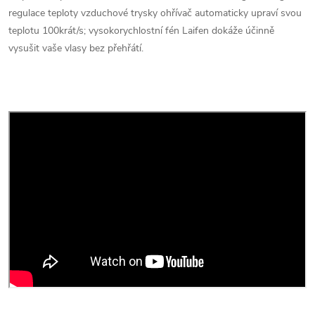
regulace teploty vzduchové trysky ohřívač automaticky upraví svou
teplotu 100krát/s; vysokorychlostní fén Laifen dokáže účinně
vysušit vaše vlasy bez přehřátí.