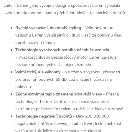
Laifen. Během jeho vývoje a designu společnost Laifen vylepšila
a zdokonalila mnoho snadno přehlédnutelných technických detailů.
Rychlé vysoušení, dokonalý styling
- Výkonný proud
vzduchu Laifen vysuší jakýkoli druh vlasů za polovinu času
oproti běžným fénům.
Technologie vysokorychlostního násobiče vzduchu
- Vysokorychlostní bezkartáčový motor Laifen zajišťuje
bezkonkurenční rychlost a objem vzduchu.
Velmi tichý, ale výkonný
- Navrženo s vysokou přesností
pro práci při pouhých 59 dB, což snižuje hlučnost na
polovinu.
Žádné extrémní teplo znamená zdravější vlasy
- Přesná
technologie Thermo-Control chrání vaše vlasy před
extrémním poškozením teplem a udržuje je hladké a zdravé.
Technologie negativních iontů
- Díky 200 000 000
negativních iontů/cm3 zvyšuje Laifen Swift lesk a hebkost
vlasů a snižuje jejich elektrizování a vysušování.