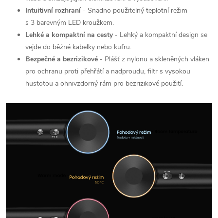
Intuitivní rozhraní
- Snadno použitelný teplotní režim
s 3 barevným LED kroužkem.
Lehké a kompaktní na cesty
- Lehký a kompaktní design se
vejde do běžné kabelky nebo kufru.
Bezpečné a bezrizikové
- Plášť z nylonu a skleněných vláken
pro ochranu proti přehřátí a nadproudu, filtr s vysokou
hustotou a ohnivzdorný rám pro bezrizikové použití.