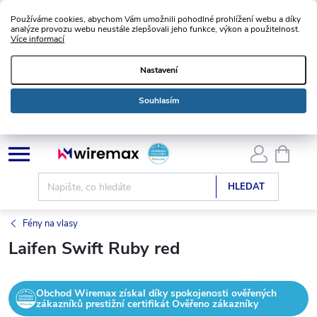
Používáme cookies, abychom Vám umožnili pohodlné prohlížení webu a díky
analýze provozu webu neustále zlepšovali jeho funkce, výkon a použitelnost.
Více informací
Nastavení
Souhlasím
Přejít
NÁKU
KOŠÍK
na
obsah
HLEDAT
Fény na vlasy
Laifen Swift Ruby red
Obchod Wiremax získal díky spokojenosti ověřených
zákazníků prestižní certifikát Ověřeno zákazníky