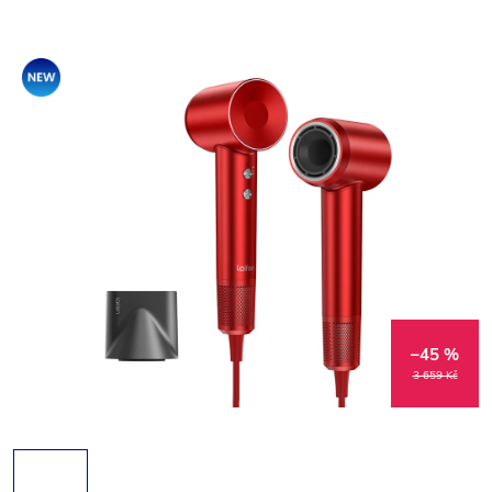
Akce
–45 %
3 659 Kč