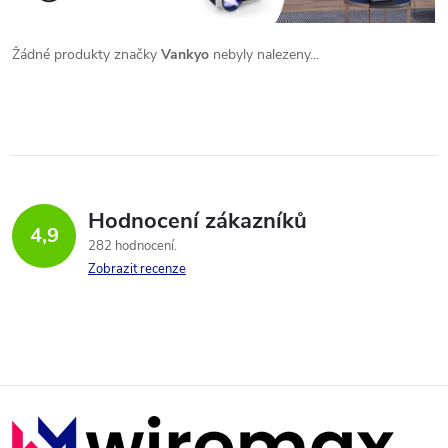
Žádné produkty značky
Vankyo
nebyly nalezeny...
Hodnocení zákazníků
4,9
282 hodnocení
Zobrazit recenze
Z