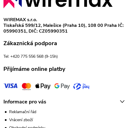
á
p
WIREMAX s.r.o.
Tiskařská 599/12, Malešice (Praha 10), 108 00 Praha IČ:
a
05990351, DIČ: CZ05990351
t
Zákaznická podpora
í
Tel: +420 775 556 568 (9-15h)
Přijímáme online platby
Informace pro vás
Reklamační řád
Vrácení zboží
Obchodní podmínky