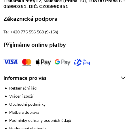
Tiskařská 599/12, Malešice (Praha 10), 108 00 Praha IČ:
a
05990351, DIČ: CZ05990351
t
Zákaznická podpora
í
Tel: +420 775 556 568 (9-15h)
Přijímáme online platby
Informace pro vás
Reklamační řád
Vrácení zboží
Obchodní podmínky
Platba a doprava
Podmínky ochrany osobních údajů
Hodnocení obchodu