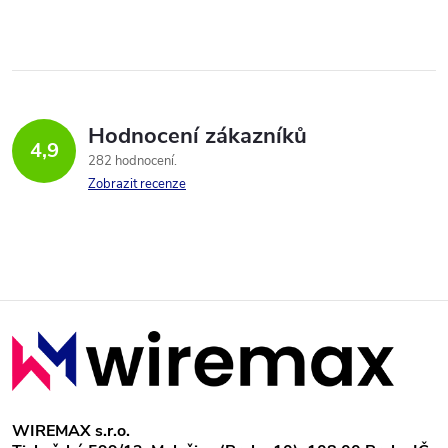
Hodnocení zákazníků
4,9
282 hodnocení
Zobrazit recenze
Z
á
p
WIREMAX s.r.o.