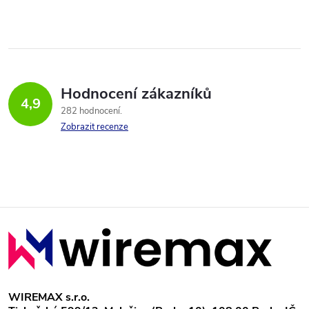
Hodnocení zákazníků
4,9
282 hodnocení
Zobrazit recenze
Z
á
p
WIREMAX s.r.o.