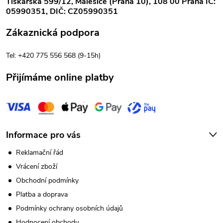
Tiskařská 599/12, Malešice (Praha 10), 108 00 Praha IČ:
a
05990351, DIČ: CZ05990351
t
Zákaznická podpora
í
Tel: +420 775 556 568 (9-15h)
Přijímáme online platby
Informace pro vás
Reklamační řád
Vrácení zboží
Obchodní podmínky
Platba a doprava
Podmínky ochrany osobních údajů
Hodnocení obchodu