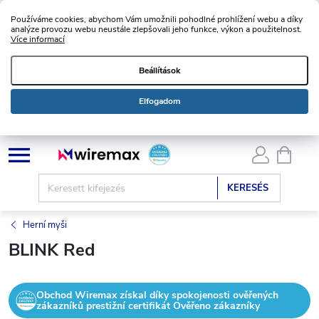
Používáme cookies, abychom Vám umožnili pohodlné prohlížení webu a díky
analýze provozu webu neustále zlepšovali jeho funkce, výkon a použitelnost.
Více informací
Beállítások
Elfogadom
Ugrás
KOSÁ
a
fő
KERESÉS
tartalomhoz
Herní myši
BLINK Red
Obchod Wiremax získal díky spokojenosti ověřených
zákazníků prestižní certifikát Ověřeno zákazníky