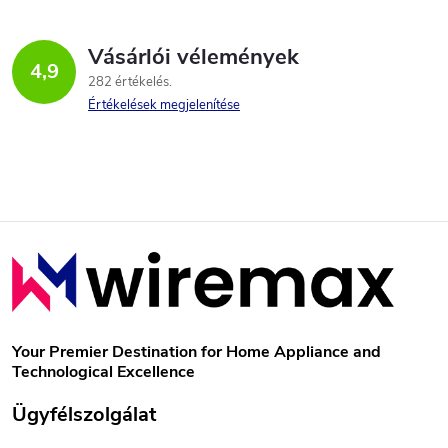
Vásárlói vélemények
4,9
282 értékelés
Értékelések megjelenítése
L
á
b
Your Premier Destination for Home Appliance and
Technological Excellence
l
Ügyfélszolgálat
é