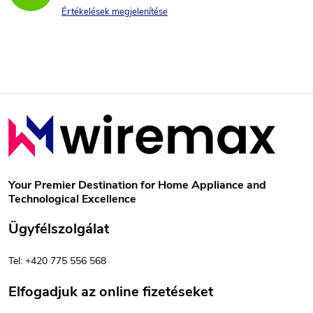
é
i
j
Értékelések megjelenítése
s
r
a
á
e
n
L
y
á
í
b
t
Your Premier Destination for Home Appliance and
Technological Excellence
á
l
Ügyfélszolgálat
s
é
e
Tel: +420 775 556 568
c
l
Elfogadjuk az online fizetéseket