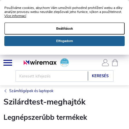
Používáme cookies, abychom Vám umožnili pohodlné prohlížení webu a díky
analýze provozu webu neustále zlepšovali jeho funkce, výkon a použitelnost.
Více informací
Beállítások
Elfogadom
Ugrás
KOSÁ
a
fő
KERESÉS
tartalomhoz
Számítógépek és laptopok
Szilárdtest-meghajtók
Legnépszerűbb termékek