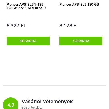
k
é
Pioneer APS-SL3N-128
Pioneer APS-SL3 120 GB
128GB 2.5" SATA III SSD
e
k
k
8 327 Ft
8 178 Ft
e
r
k
KOSÁRBA
KOSÁRBA
e
l
n
L
i
d
i
s
s
e
t
t
z
á
Vásárlói vélemények
a
4,9
282 értékelés