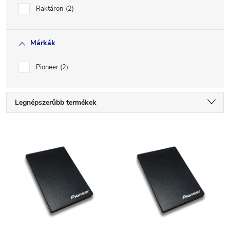
Raktáron
2
Márkák
Pioneer
2
T
Legnépszerűbb termékek
e
Legolcsóbb elöl
T
Legdrágább
r
e
ABC szerint
m
r
é
m