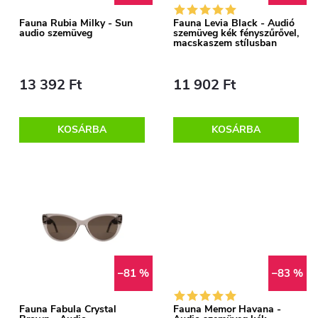
k
é
Fauna Rubia Milky - Sun
Fauna Levia Black - Audió
audio szemüveg
szemüveg kék fényszűrővel,
e
macskaszem stílusban
k
k
13 392 Ft
11 902 Ft
e
r
k
KOSÁRBA
KOSÁRBA
e
l
n
i
d
s
e
t
–81 %
–83 %
z
á
Fauna Fabula Crystal
Fauna Memor Havana -