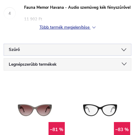
Fauna Memor Havana - Audio szemüveg kék fényszűrővel
11 902 Ft
Több termék megjelenítése
Szűrő
T
Legnépszerűbb termékek
e
Legolcsóbb elöl
T
Legdrágább
r
e
ABC szerint
m
r
é
m
–81 %
–83 %