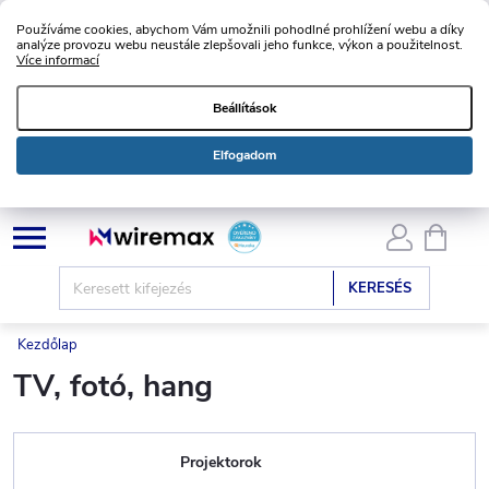
Používáme cookies, abychom Vám umožnili pohodlné prohlížení webu a díky
analýze provozu webu neustále zlepšovali jeho funkce, výkon a použitelnost.
Více informací
Beállítások
Elfogadom
Ugrás
KOSÁ
a
fő
KERESÉS
tartalomhoz
Kezdőlap
TV, fotó, hang
Projektorok