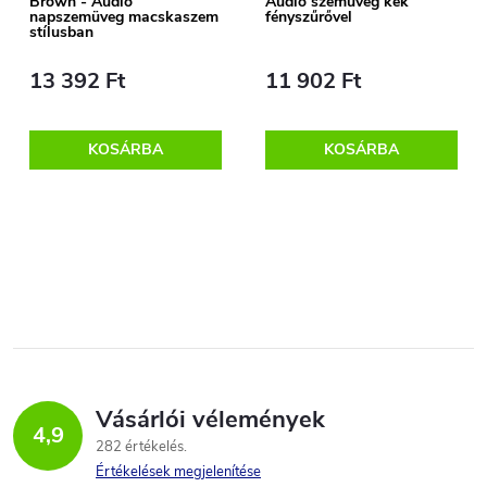
Brown - Audio
Audio szemüveg kék
é
napszemüveg macskaszem
fényszűrővel
j
stílusban
s
13 392 Ft
11 902 Ft
a
e
KOSÁRBA
KOSÁRBA
L
i
s
t
Vásárlói vélemények
a
4,9
282 értékelés
i
Értékelések megjelenítése