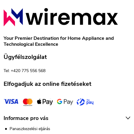
n
L
y
á
í
b
t
Your Premier Destination for Home Appliance and
Technological Excellence
á
l
Ügyfélszolgálat
s
é
e
Tel: +420 775 556 568
c
l
Elfogadjuk az online fizetéseket
e
m
e
Informace pro vás
i
Panaszkezelési eljárás