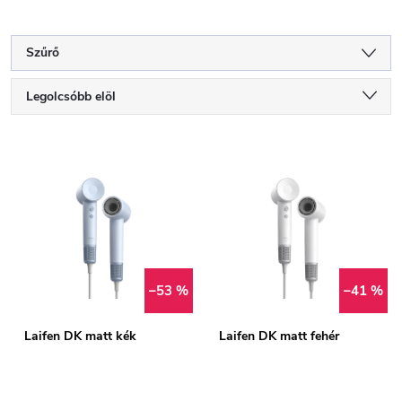
Szűrő
T
Legolcsóbb elöl
e
Legnépszerűbb termékek
T
Legdrágább
r
e
ABC szerint
m
r
é
m
–53 %
–41 %
k
é
Laifen DK matt kék
Laifen DK matt fehér
e
k