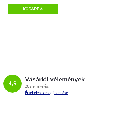
e
KOSÁRBA
L
i
s
t
Vásárlói vélemények
a
4,9
282 értékelés
i
Értékelések megjelenítése
r
á