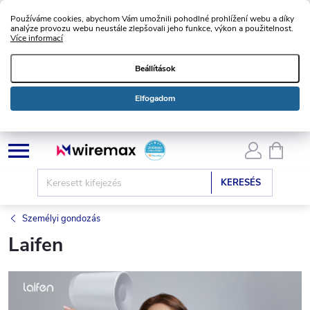
Používáme cookies, abychom Vám umožnili pohodlné prohlížení webu a díky
analýze provozu webu neustále zlepšovali jeho funkce, výkon a použitelnost.
Více informací
Beállítások
Elfogadom
Ugrás
KOSÁ
a
fő
KERESÉS
tartalomhoz
Személyi gondozás
Laifen