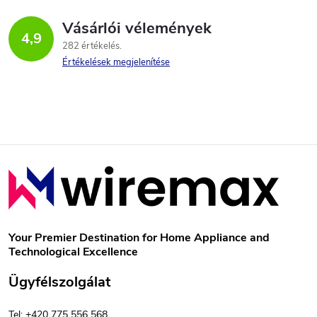
t
t
z
á
Vásárlói vélemények
a
4,9
é
282 értékelés
i
j
Értékelések megjelenítése
s
r
a
á
e
n
L
y
á
í
b
t
Your Premier Destination for Home Appliance and
Technological Excellence
á
l
Ügyfélszolgálat
s
é
Tel: +420 775 556 568