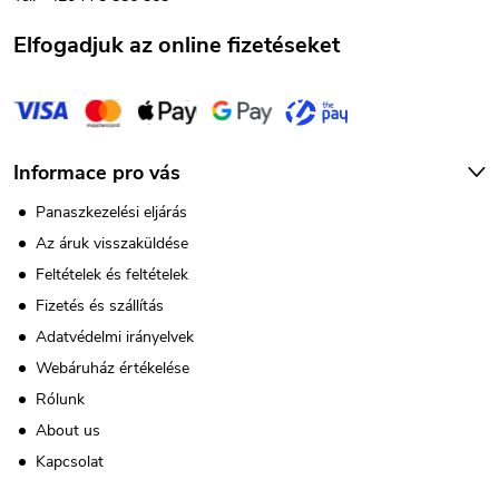
e
c
l
Elfogadjuk az online fizetéseket
e
m
e
Informace pro vás
i
Panaszkezelési eljárás
Az áruk visszaküldése
Feltételek és feltételek
Fizetés és szállítás
Adatvédelmi irányelvek
Webáruház értékelése
Rólunk
About us
Kapcsolat