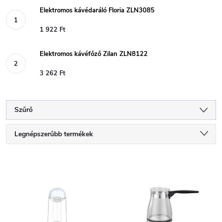
Elektromos kávédaráló Floria ZLN3085
1 922 Ft
Elektromos kávéfőző Zilan ZLN8122
3 262 Ft
Szűrő
T
Legnépszerűbb termékek
e
Legolcsóbb elöl
T
Legdrágább
r
e
ABC szerint
m
r