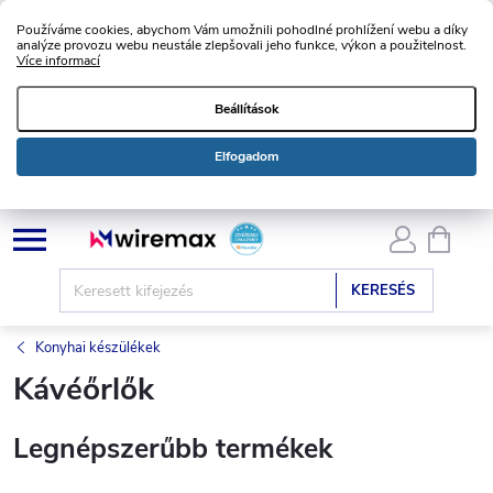
Používáme cookies, abychom Vám umožnili pohodlné prohlížení webu a díky
analýze provozu webu neustále zlepšovali jeho funkce, výkon a použitelnost.
Více informací
Beállítások
Elfogadom
Ugrás
KOSÁ
a
fő
KERESÉS
tartalomhoz
Konyhai készülékek
Kávéőrlők
Legnépszerűbb termékek