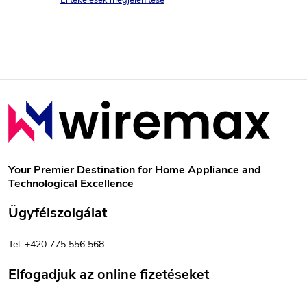
i
j
Értékelések megjelenítése
s
r
a
á
e
n
L
y
á
í
b
t
Your Premier Destination for Home Appliance and
Technological Excellence
á
l
Ügyfélszolgálat
s
é
e
Tel: +420 775 556 568
c
l
Elfogadjuk az online fizetéseket
e