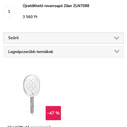
Újratölthető rovarcsapó Zilan ZLN7088
3 560 Ft
Szűrő
T
Legnépszerűbb termékek
e
Legolcsóbb elöl
T
Legdrágább
r
e
ABC szerint
m
r
é
m
–47 %
k