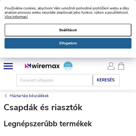
Používáme cookies, abychom Vám umožnili pohodlné prohlížení webu a díky
analýze provozu webu neustále zlepšovali jeho funkce, výkon a použitelnost.
Více informací
Beállítások
Elfogadom
Ugrás
KOSÁ
a
fő
KERESÉS
tartalomhoz
Háztartási készülékek
Csapdák és riasztók
Legnépszerűbb termékek