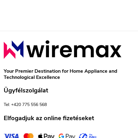
á
j
a
L
á
b
Your Premier Destination for Home Appliance and
Technological Excellence
l
Ügyfélszolgálat
é
Tel: +420 775 556 568
c
Elfogadjuk az online fizetéseket