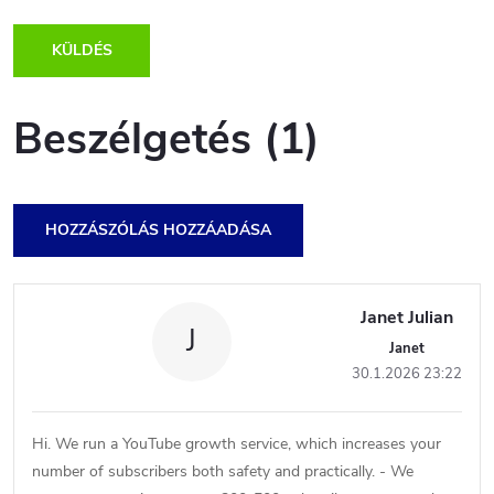
KÜLDÉS
Beszélgetés (1)
HOZZÁSZÓLÁS HOZZÁADÁSA
B
e
Janet Julian
J
Janet
s
30.1.2026 23:22
z
é
Hi. We run a YouTube growth service, which increases your
number of subscribers both safety and practically. - We