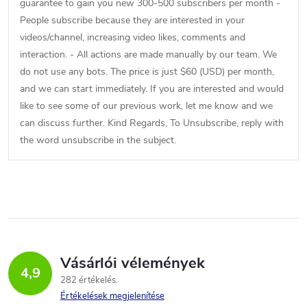
l
guarantee to gain you new 300-500 subscribers per month -
People subscribe because they are interested in your
g
videos/channel, increasing video likes, comments and
e
interaction. - All actions are made manually by our team. We
do not use any bots. The price is just $60 (USD) per month,
t
and we can start immediately. If you are interested and would
é
like to see some of our previous work, let me know and we
can discuss further. Kind Regards, To Unsubscribe, reply with
s
the word unsubscribe in the subject.
e
k
l
i
Vásárlói vélemények
s
4,9
282 értékelés
t
Értékelések megjelenítése