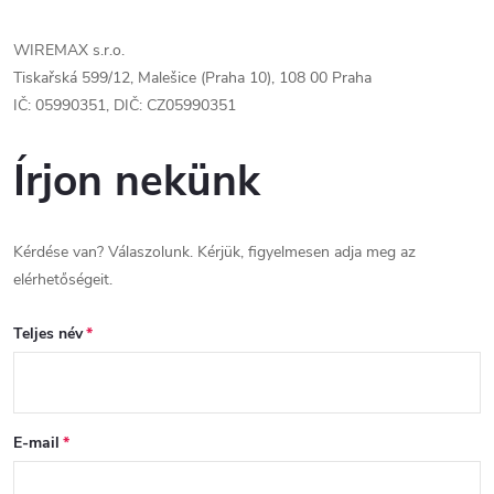
WIREMAX s.r.o.
Tiskařská 599/12, Malešice (Praha 10), 108 00 Praha
IČ: 05990351, DIČ: CZ05990351
Írjon nekünk
Kérdése van? Válaszolunk. Kérjük, figyelmesen adja meg az
elérhetőségeit.
Teljes név
E-mail