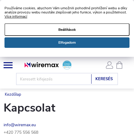
Používáme cookies, abychom Vám umožnili pohodlné prohlížení webu a díky
analýze provozu webu neustále zlepšovali jeho funkce, výkon a použitelnost.
Více informací
Beállítások
Elfogadom
Ugrás
KOSÁ
a
fő
KERESÉS
tartalomhoz
Kezdőlap
Kapcsolat
info@wiremax.eu
+420 775 556 568