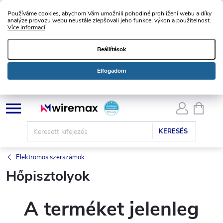
Používáme cookies, abychom Vám umožnili pohodlné prohlížení webu a díky
analýze provozu webu neustále zlepšovali jeho funkce, výkon a použitelnost.
Více informací
Beállítások
Elfogadom
Ugrás
KOSÁ
a
fő
KERESÉS
tartalomhoz
Elektromos szerszámok
Hőpisztolyok
A terméket jelenleg