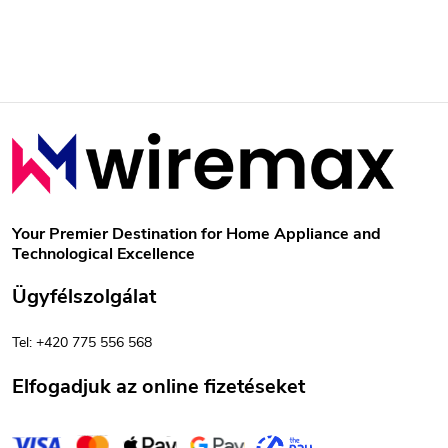
L
á
b
Your Premier Destination for Home Appliance and
Technological Excellence
l
Ügyfélszolgálat
é
Tel: +420 775 556 568
c
Elfogadjuk az online fizetéseket