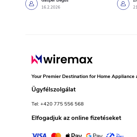
Gašper Beguš
Ž
16.2.2026
2
L
á
b
Your Premier Destination for Home Appliance 
l
Ügyfélszolgálat
é
Tel: +420 775 556 568
c
Elfogadjuk az online fizetéseket