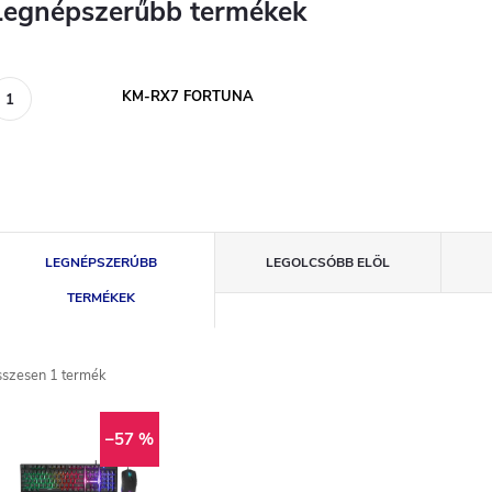
Legnépszerűbb termékek
KM-RX7 FORTUNA
T
LEGNÉPSZERŰBB
LEGOLCSÓBB ELÖL
e
TERMÉKEK
r
sszesen
1
termék
m
T
–57 %
é
e