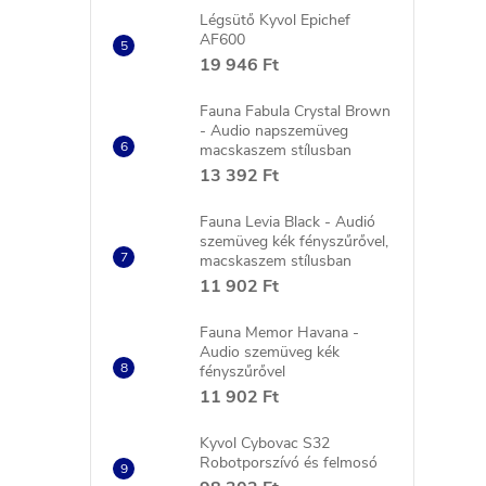
Légsütő Kyvol Epichef
AF600
19 946 Ft
Fauna Fabula Crystal Brown
- Audio napszemüveg
macskaszem stílusban
13 392 Ft
Fauna Levia Black - Audió
szemüveg kék fényszűrővel,
macskaszem stílusban
11 902 Ft
Fauna Memor Havana -
Audio szemüveg kék
fényszűrővel
11 902 Ft
Kyvol Cybovac S32
Robotporszívó és felmosó