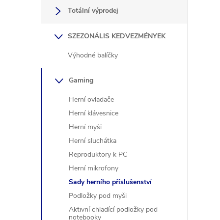
e
Totální výprodej
l
SZEZONÁLIS KEDVEZMÉNYEK
Výhodné balíčky
Gaming
Herní ovladače
Herní klávesnice
Herní myši
Herní sluchátka
Reproduktory k PC
l
Herní mikrofony
Sady herního příslušenství
i
i
Podložky pod myši
Aktivní chladící podložky pod
notebooky