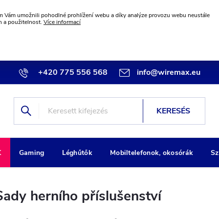
 Vám umožnili pohodlné prohlížení webu a díky analýze provozu webu neustále
n a použitelnost.
Více informací
+420 775 556 568
info@wiremax.eu
KERESÉS
K
Gaming
Léghűtők
Mobiltelefonok, okosórák
Sz
Sady herního příslušenství