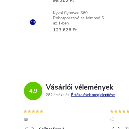
98 302 Ft
Kyvol Cybovac S60
Robotporszívó és felmosó 5
az 1-ben
123 626 Ft
Vásárlói vélemények
4,9
282 értékelés
Értékelések megjelenítése
😁
🙂