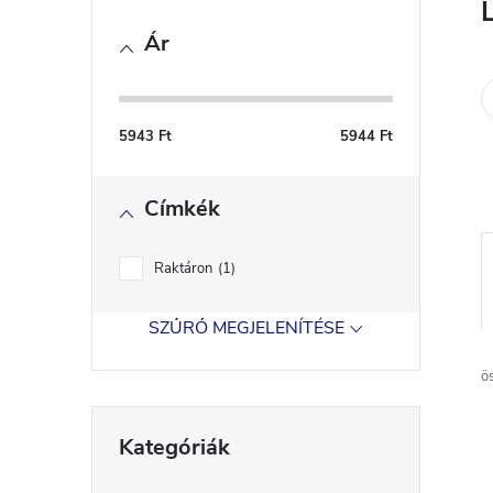
l
Ár
d
a
5943
Ft
5944
Ft
l
Címkék
s
ó
Raktáron
1
p
SZŰRŐ MEGJELENÍTÉSE
a
ö
Kategóriák
n
Kategóriák
átugrása