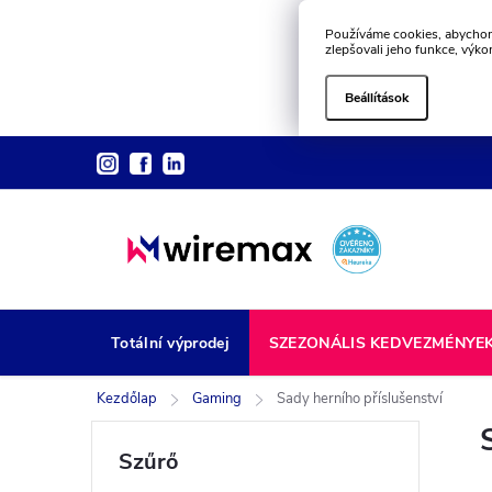
Používáme cookies, abychom
zlepšovali jeho funkce, výko
Beállítások
Ugrás
a
fő
tartalomhoz
Totální výprodej
SZEZONÁLIS KEDVEZMÉNYE
Kezdőlap
Gaming
Sady herního příslušenství
O