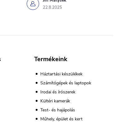
Jiří Matýsek
22.8.2025
s
Termékeink
Háztartási készülékek
Számítógépek és laptopok
Irodai és írószerek
Kültéri kamerák
Test- és hajápolás
Műhely, épület és kert