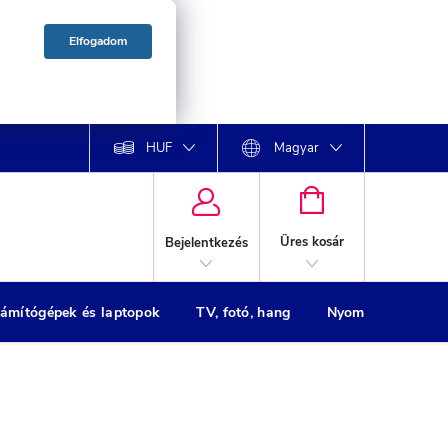
Elfogadom
HUF
Magyar
KOSÁR
Üres kosár
Bejelentkezés
ámítógépek és laptopok
TV, fotó, hang
Nyomtatók
H