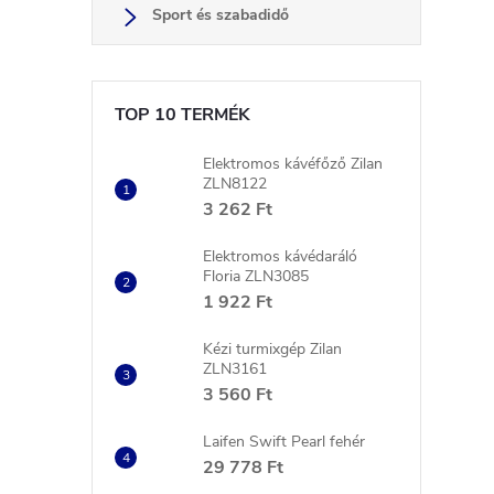
Sport és szabadidő
l
TOP 10 TERMÉK
Elektromos kávéfőző Zilan
ZLN8122
3 262 Ft
i
Elektromos kávédaráló
Floria ZLN3085
1 922 Ft
Kézi turmixgép Zilan
ZLN3161
3 560 Ft
Laifen Swift Pearl fehér
29 778 Ft