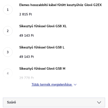
Elemes hosszabbító kábel fűtött kesztyűhöz Glovii G2EX
2 815 Ft
Síkesztyű fűtéssel Glovii GS8 XL
49 143 Ft
Síkesztyű fűtéssel Glovii GS8 L
49 143 Ft
Síkesztyű fűtéssel Glovii GS8 M
29 778 Ft
Több termék megjelenítése
Szűrő