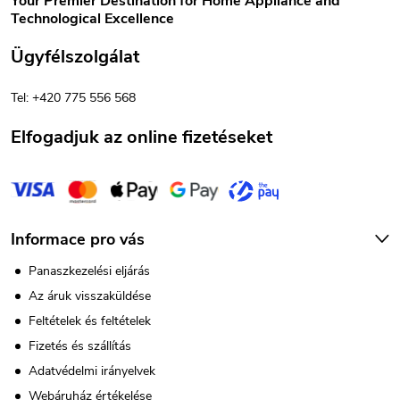
Your Premier Destination for Home Appliance and
Technological Excellence
á
l
Ügyfélszolgálat
s
é
e
Tel: +420 775 556 568
c
l
Elfogadjuk az online fizetéseket
e
m
e
Informace pro vás
i
Panaszkezelési eljárás
Az áruk visszaküldése
Feltételek és feltételek
Fizetés és szállítás
Adatvédelmi irányelvek
Webáruház értékelése