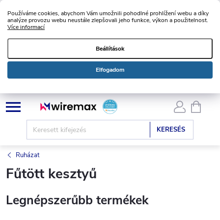
Používáme cookies, abychom Vám umožnili pohodlné prohlížení webu a díky
analýze provozu webu neustále zlepšovali jeho funkce, výkon a použitelnost.
Více informací
Beállítások
Elfogadom
Ugrás
KOSÁ
a
fő
KERESÉS
tartalomhoz
Ruházat
Fűtött kesztyű
Legnépszerűbb termékek