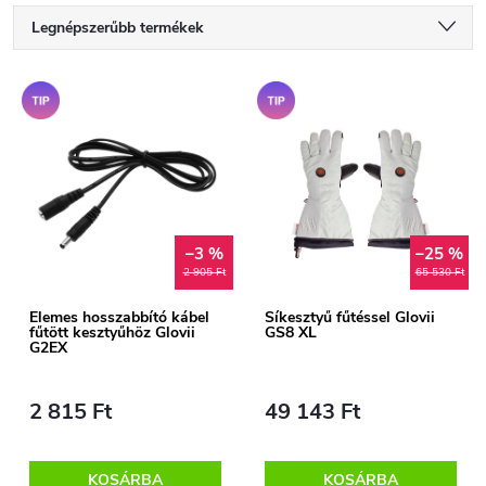
T
Legnépszerűbb termékek
e
Legolcsóbb elöl
T
Tipp
Tipp
Legdrágább
r
e
ABC szerint
m
r
é
–3 %
–25 %
m
2 905 Ft
65 530 Ft
k
é
Elemes hosszabbító kábel
Síkesztyű fűtéssel Glovii
fűtött kesztyűhöz Glovii
GS8 XL
e
G2EX
k
k
2 815 Ft
49 143 Ft
e
r
KOSÁRBA
KOSÁRBA