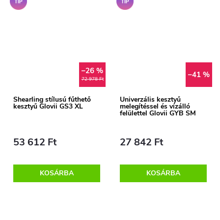
–26 %
–41 %
72 978 Ft
Shearling stílusú fűthető
Univerzális kesztyű
kesztyű Glovii GS3 XL
melegítéssel és vízálló
felülettel Glovii GYB SM
53 612 Ft
27 842 Ft
KOSÁRBA
KOSÁRBA