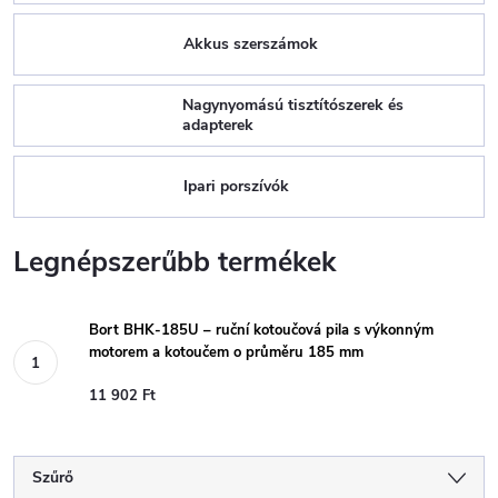
Akkus szerszámok
Nagynyomású tisztítószerek és
adapterek
Ipari porszívók
Legnépszerűbb termékek
Bort BHK-185U – ruční kotoučová pila s výkonným
motorem a kotoučem o průměru 185 mm
11 902 Ft
Szűrő