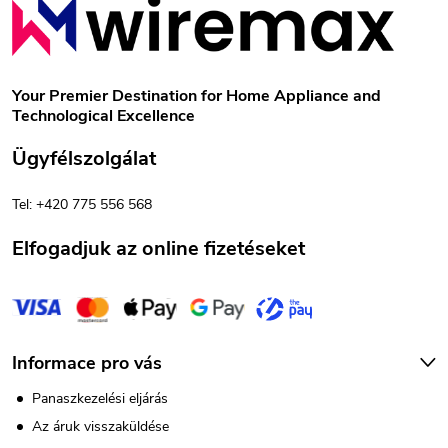
y
á
í
b
t
Your Premier Destination for Home Appliance and
Technological Excellence
á
l
Ügyfélszolgálat
s
é
e
Tel: +420 775 556 568
c
l
Elfogadjuk az online fizetéseket
e
m
e
Informace pro vás
i
Panaszkezelési eljárás
Az áruk visszaküldése