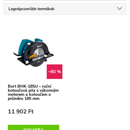
T
Legnépszerűbb termékek
e
Legolcsóbb elöl
T
Legdrágább
r
e
ABC szerint
m
r
é
m
–60 %
k
é
Bort BHK-185U – ruční
kotoučová pila s výkonným
e
motorem a kotoučem o
k
průměru 185 mm
k
11 902 Ft
e
r
KOSÁRBA