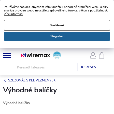
Používáme cookies, abychom Vám umožnili pohodlné prohlížení webu a díky
analýze provozu webu neustále zlepšovali jeho funkce, výkon a použitelnost.
Více informací
Beállítások
Elfogadom
Ugrás
KOSÁ
a
fő
KERESÉS
tartalomhoz
SZEZONÁLIS KEDVEZMÉNYEK
Výhodné balíčky
Výhodné balíčky