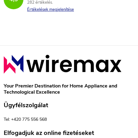
282 értékelés
Értékelések megjelenítése
L
á
b
Your Premier Destination for Home Appliance and
Technological Excellence
l
Ügyfélszolgálat
é
Tel: +420 775 556 568
c
Elfogadjuk az online fizetéseket