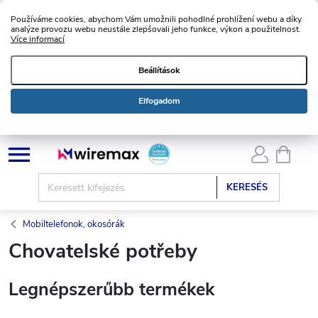
Používáme cookies, abychom Vám umožnili pohodlné prohlížení webu a díky
analýze provozu webu neustále zlepšovali jeho funkce, výkon a použitelnost.
Více informací
Beállítások
Elfogadom
Ugrás
KOSÁ
a
fő
KERESÉS
tartalomhoz
Mobiltelefonok, okosórák
Chovatelské potřeby
Legnépszerűbb termékek