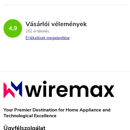
s
t
Vásárlói vélemények
a
4,9
282 értékelés
i
Értékelések megjelenítése
r
á
n
L
y
á
í
b
t
Your Premier Destination for Home Appliance and
Technological Excellence
á
l
Ügyfélszolgálat