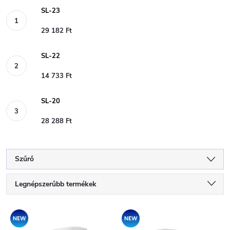
SL-23
29 182 Ft
SL-22
14 733 Ft
SL-20
28 288 Ft
Szűrő
T
Legnépszerűbb termékek
e
Legolcsóbb elöl
T
Akció
Akció
Legdrágább