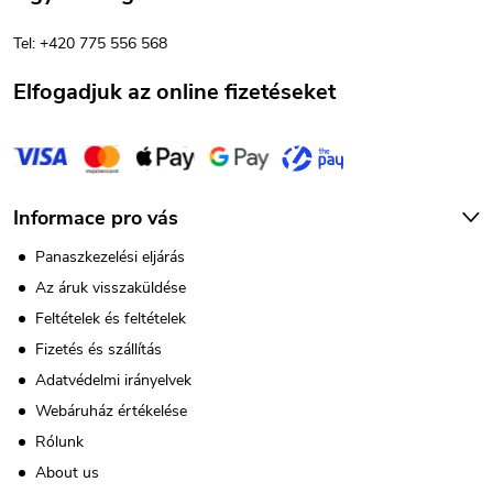
s
é
e
Tel: +420 775 556 568
c
l
Elfogadjuk az online fizetéseket
e
m
e
Informace pro vás
i
Panaszkezelési eljárás
Az áruk visszaküldése
Feltételek és feltételek
Fizetés és szállítás
Adatvédelmi irányelvek
Webáruház értékelése
Rólunk
About us