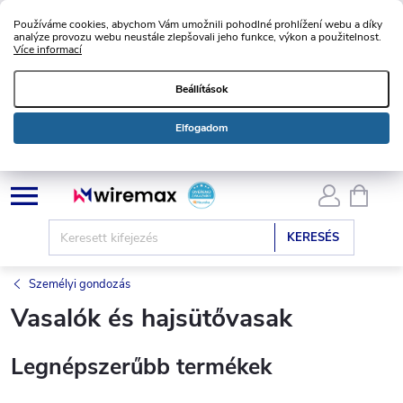
Používáme cookies, abychom Vám umožnili pohodlné prohlížení webu a díky
analýze provozu webu neustále zlepšovali jeho funkce, výkon a použitelnost.
Více informací
Beállítások
Elfogadom
Ugrás
KOSÁ
a
fő
KERESÉS
tartalomhoz
Személyi gondozás
Vasalók és hajsütővasak
Legnépszerűbb termékek