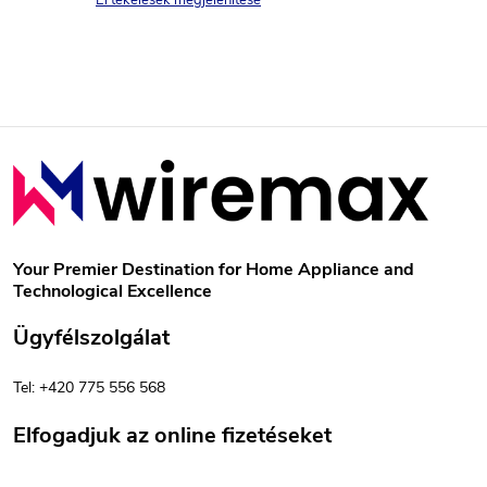
i
j
Értékelések megjelenítése
s
r
a
á
e
n
L
y
á
í
b
t
Your Premier Destination for Home Appliance and
Technological Excellence
á
l
Ügyfélszolgálat
s
é
e
Tel: +420 775 556 568
c
l
Elfogadjuk az online fizetéseket
e