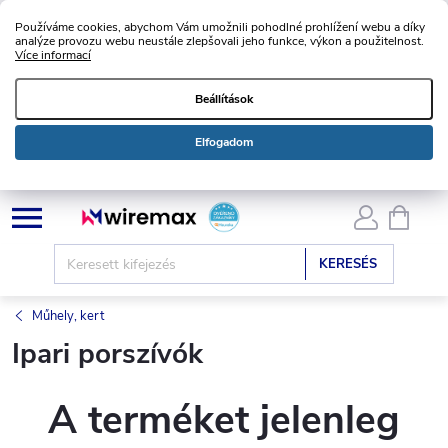
Používáme cookies, abychom Vám umožnili pohodlné prohlížení webu a díky
analýze provozu webu neustále zlepšovali jeho funkce, výkon a použitelnost.
Více informací
Beállítások
Elfogadom
Ugrás
KOSÁ
a
fő
KERESÉS
tartalomhoz
Műhely, kert
Ipari porszívók
A terméket jelenleg