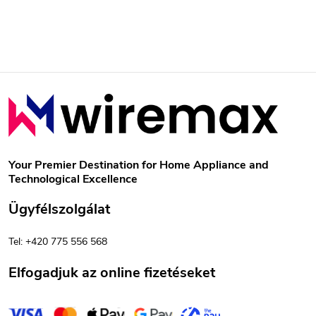
L
á
b
Your Premier Destination for Home Appliance and
Technological Excellence
l
Ügyfélszolgálat
é
Tel: +420 775 556 568
c
Elfogadjuk az online fizetéseket