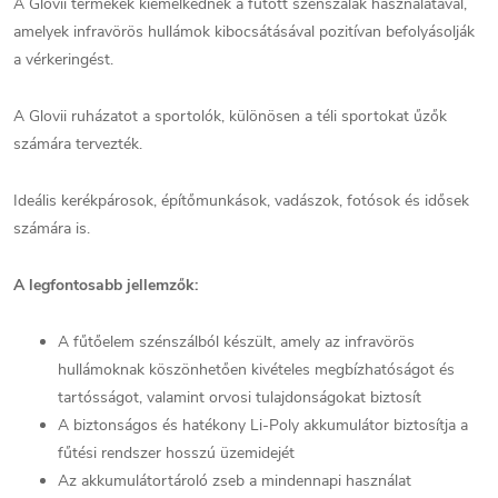
A Glovii termékek kiemelkednek a fűtött szénszálak használatával,
amelyek infravörös hullámok kibocsátásával pozitívan befolyásolják
a vérkeringést.
A Glovii ruházatot a sportolók, különösen a téli sportokat űzők
számára tervezték.
Ideális kerékpárosok, építőmunkások, vadászok, fotósok és idősek
számára is.
A legfontosabb jellemzők:
A fűtőelem szénszálból készült, amely az infravörös
hullámoknak köszönhetően kivételes megbízhatóságot és
tartósságot, valamint orvosi tulajdonságokat biztosít
A biztonságos és hatékony Li-Poly akkumulátor biztosítja a
fűtési rendszer hosszú üzemidejét
Az akkumulátortároló zseb a mindennapi használat