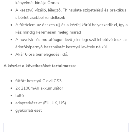
kényelmét kínálja Önnek
A kesztyű vízálló, lélegző, Thinsulate szigetelésű és praktikus
síbérlet zsebbel rendelkezik
A fűtőelem az összes ujj és a kézfej körül helyezkedik el, így a
kéz mindig kellemesen meleg marad
A hüvelyk- és mutatóujjon lévő jelenlegi szál lehetővé teszi az
érintőképernyő használatát kesztyű levétele nélkül
Akár 6 óra bemelegedési idő.
A készlet a következőket tartalmazza:
fűtött kesztyű Glovii GS3
2x 2100mAh akkumulátor
töltő
adapterkészlet (EU, UK, US)
gyakorlati eset