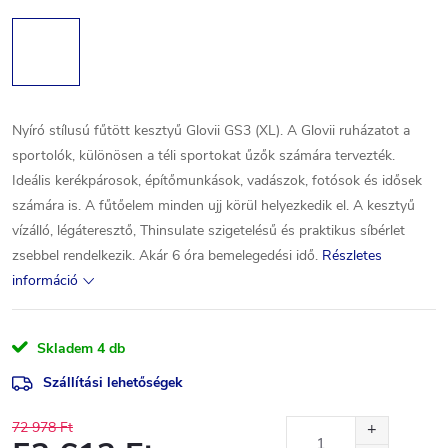
Nyíró stílusú fűtött kesztyű Glovii GS3 (XL). A Glovii ruházatot a
sportolók, különösen a téli sportokat űzők számára tervezték.
Ideális kerékpárosok, építőmunkások, vadászok, fotósok és idősek
számára is. A fűtőelem minden ujj körül helyezkedik el. A kesztyű
vízálló, légáteresztő, Thinsulate szigetelésű és praktikus síbérlet
zsebbel rendelkezik. Akár 6 óra bemelegedési idő.
Részletes
információ
Skladem
4 db
Szállítási lehetőségek
72 978 Ft