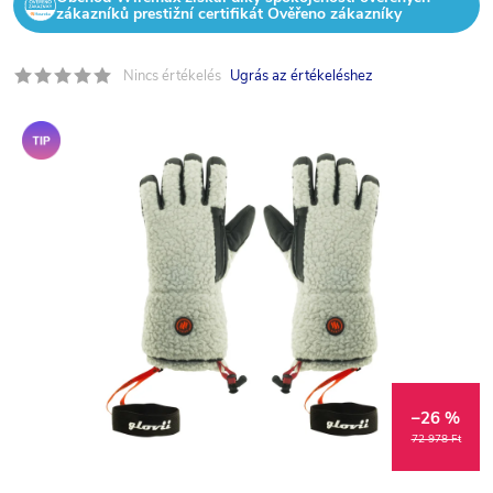
zákazníků prestižní certifikát Ověřeno zákazníky
Nincs értékelés
Ugrás az értékeléshez
Tipp
–26 %
72 978 Ft