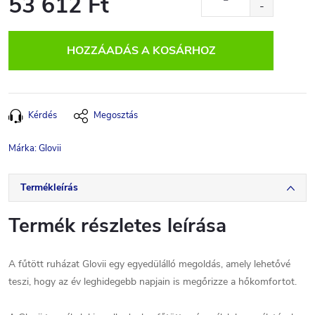
53 612 Ft
Egységár:
HOZZÁADÁS A KOSÁRHOZ
Kérdés
Megosztás
Márka:
Glovii
Termékleírás
Termék részletes leírása
A fűtött ruházat Glovii egy egyedülálló megoldás, amely lehetővé
teszi, hogy az év leghidegebb napjain is megőrizze a hőkomfortot.