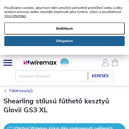
Používáme cookies, abychom Vám umožnili pohodlné prohlížení webu a díky
analýze provozu webu neustále zlepšovali jeho funkce, výkon a použitelnost.
Více informací
Beállítások
Elfogadom
Ugrás
KOSÁ
a
fő
KERESÉS
tartalomhoz
Fűtött kesztyű
Shearling stílusú fűthető kesztyű
Glovii GS3 XL
Obchod Wiremax získal díky spokojenosti ověřených