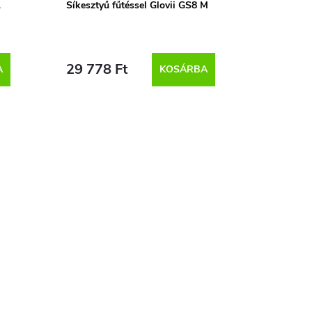
L
Síkesztyű fűtéssel Glovii GS8 M
29 778 Ft
A
KOSÁRBA