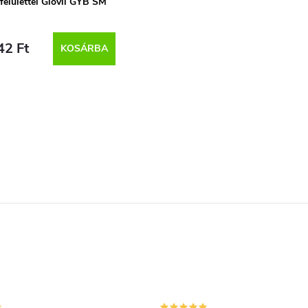
 felülettel Glovii GYB SM
42 Ft
KOSÁRBA