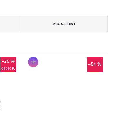
ABC SZERINT
–25 %
Tipp
–54 %
65 530 Ft