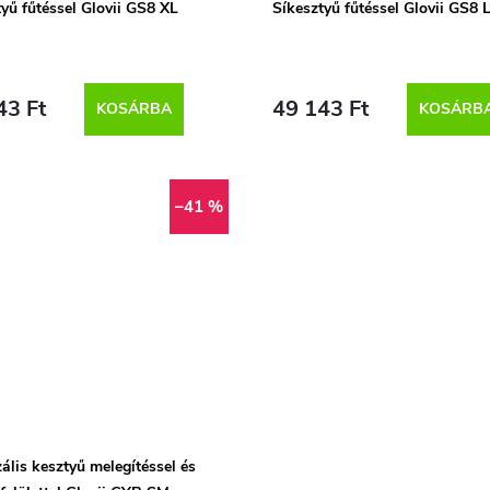
yű fűtéssel Glovii GS8 XL
Síkesztyű fűtéssel Glovii GS8 
43 Ft
49 143 Ft
KOSÁRBA
KOSÁRB
–41 %
ális kesztyű melegítéssel és