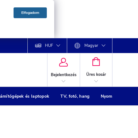
Elfogadom
HUF
Magyar
KOSÁR
Üres kosár
Bejelentkezés
ámítógépek és laptopok
TV, fotó, hang
Nyomtatók
H