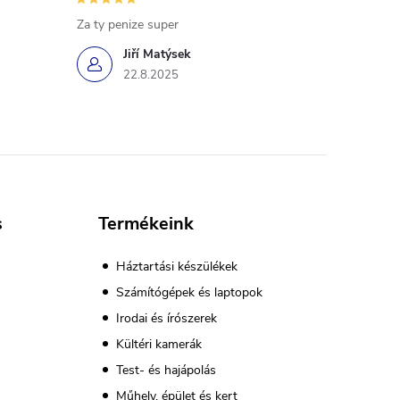
Za ty penize super
Jiří Matýsek
22.8.2025
s
Termékeink
Háztartási készülékek
Számítógépek és laptopok
Irodai és írószerek
Kültéri kamerák
Test- és hajápolás
Műhely, épület és kert