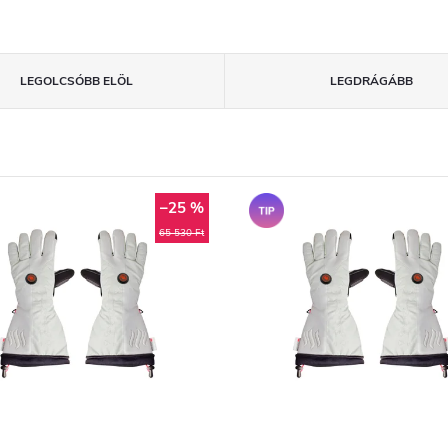
LEGOLCSÓBB ELÖL
LEGDRÁGÁBB
–25 %
Tipp
65 530 Ft