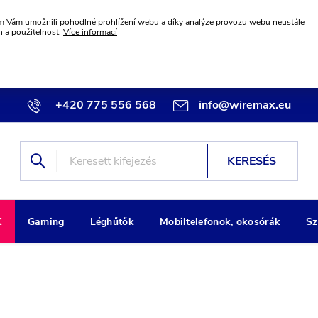
 Vám umožnili pohodlné prohlížení webu a díky analýze provozu webu neustále
n a použitelnost.
Více informací
+420 775 556 568
info@wiremax.eu
KERESÉS
K
Gaming
Léghűtők
Mobiltelefonok, okosórák
Sz