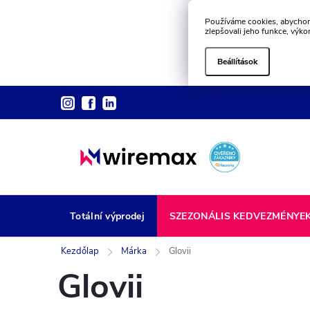
Používáme cookies, abychom
zlepšovali jeho funkce, výko
Beállítások
Ugrás
a
fő
tartalomhoz
Totální výprodej
SZEZONÁLIS KEDVEZMÉNYE
Kezdőlap
Márka
Glovii
Glovii