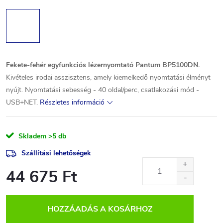
Fekete-fehér egyfunkciós lézernyomtató Pantum BP5100DN.
Kivételes irodai asszisztens, amely kiemelkedő nyomtatási élményt
nyújt. Nyomtatási sebesség - 40 oldal/perc, csatlakozási mód -
USB+NET.
Részletes információ
Skladem
>5 db
Szállítási lehetőségek
44 675 Ft
Egységár:
HOZZÁADÁS A KOSÁRHOZ