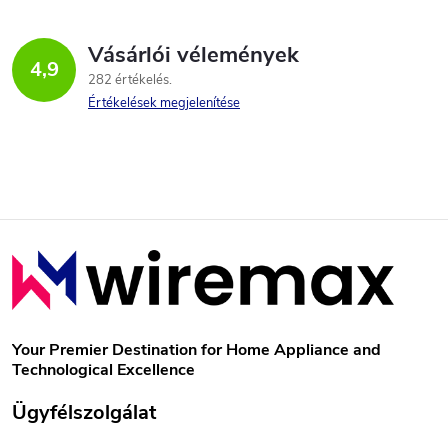
Vásárlói vélemények
4,9
282 értékelés
Értékelések megjelenítése
L
á
b
Your Premier Destination for Home Appliance and
Technological Excellence
l
Ügyfélszolgálat
é