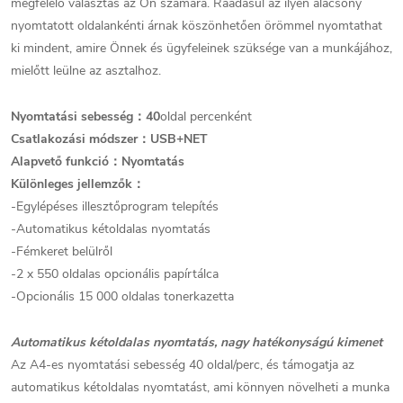
megfelelő választás az Ön számára. Ráadásul az ilyen alacsony
nyomtatott oldalankénti árnak köszönhetően örömmel nyomtathat
ki mindent, amire Önnek és ügyfeleinek szüksége van a munkájához,
mielőtt leülne az asztalhoz.
Nyomtatási sebesség：40
oldal percenként
Csatlakozási módszer：USB+NET
Alapvető funkció：Nyomtatás
Különleges jellemzők：
-Egylépéses illesztőprogram telepítés
-Automatikus kétoldalas nyomtatás
-Fémkeret belülről
-2 x 550 oldalas opcionális papírtálca
-Opcionális 15 000 oldalas tonerkazetta
Automatikus kétoldalas nyomtatás, nagy hatékonyságú kimenet
Az A4-es nyomtatási sebesség 40 oldal/perc, és támogatja az
automatikus kétoldalas nyomtatást, ami könnyen növelheti a munka