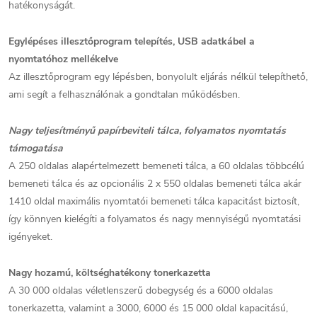
hatékonyságát.
Egylépéses illesztőprogram telepítés, USB adatkábel a
nyomtatóhoz mellékelve
Az illesztőprogram egy lépésben, bonyolult eljárás nélkül telepíthető,
ami segít a felhasználónak a gondtalan működésben.
Nagy teljesítményű papírbeviteli tálca, folyamatos nyomtatás
támogatása
A 250 oldalas alapértelmezett bemeneti tálca, a 60 oldalas többcélú
bemeneti tálca és az opcionális 2 x 550 oldalas bemeneti tálca akár
1410 oldal maximális nyomtatói bemeneti tálca kapacitást biztosít,
így könnyen kielégíti a folyamatos és nagy mennyiségű nyomtatási
igényeket.
Nagy hozamú, költséghatékony tonerkazetta
A 30 000 oldalas véletlenszerű dobegység és a 6000 oldalas
tonerkazetta, valamint a 3000, 6000 és 15 000 oldal kapacitású,