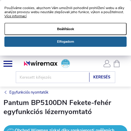
Používáme cookies, abychom Vám umožnili pohodlné prohlížení webu a díky
analýze provozu webu neustále zlepšovali jeho funkce, výkon a použitelnost.
Více informací
Beállítások
Elfogadom
Ugrás
KOSÁ
a
fő
KERESÉS
tartalomhoz
Egyfunkciós nyomtatók
Pantum BP5100DN Fekete-fehér
egyfunkciós lézernyomtató
Obchod Wiremax získal díky spokojenosti ověřených