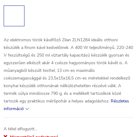
Az elektromos török kávéfőző Zilan ZLN1284 ideális otthoni
készülék a finom kávé kedvelőinek. A 400 W teljesítményű, 220-240
V feszültségű és 250 ml víztartály kapacitású készülék gyorsan és
egyszerűen elkészít akár 4 csésze hagyományos török kávét is. A
műanyagból készült testtel, 13 cm-es maximális
csészemagassággal és 23,5x15x16,5 cm-es méretekkel rendelkező
konyhai készülék otthonának nélkülözhetetlen részévé válik. A
termék súlya mindössze 790 g, és a mellékelt tartozékok közé
tartozik egy praktikus mérőpohár a helyes adagoláshoz.
Részletes
információ
A tétel elfogyott…