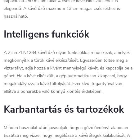
kapacitása 250 ml, ami akár 4 csésze kávé elkészítéséhez is
elegendő. A kávéfőző maximum 13 cm magas csészékhez is
használható.
Intelligens funkciók
A Zilan ZLN1284 kávéfőző olyan funkciókkal rendelkezik, amelyek
megkönnyítik a török kávé elkészítését. Egyszerűen töltse meg a
víztartályt, adja hozzá a kívánt mennyiségű kávét, és kapcsolja be a
gépet. Ha a kávé elkészült, a gép automatikusan kikapcsol, hogy
megakadályozza a kávé túlfolyását. Ezenkívül fogantyúval van
ellátva a poharakba való könnyű kiöntés érdekében.
Karbantartás és tartozékok
Minden használat után javasoljuk, hogy a gőzölőedényt alaposan
tisztítsa meg vízzel, hogy megelőzze a kávérétegek kialakulását. A