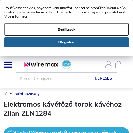
Používáme cookies, abychom Vám umožnili pohodlné prohlížení webu a díky
analýze provozu webu neustále zlepšovali jeho funkce, výkon a použitelnost.
Více informací
Beállítások
Elfogadom
Ugrás
KOSÁ
a
fő
KERESÉS
tartalomhoz
Filtrační kávovary
Elektromos kávéfőző török kávéhoz
Zilan ZLN1284
Obchod Wiremax získal díky spokojenosti ověřených