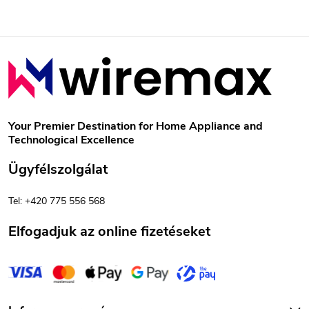
L
á
b
Your Premier Destination for Home Appliance and
Technological Excellence
l
Ügyfélszolgálat
é
Tel: +420 775 556 568
c
Elfogadjuk az online fizetéseket