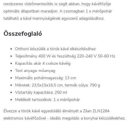
rendszeres vízkőmentesítés is segít abban, hogy kávéfőzője
optimális állapotban maradjon. A csomagban 1 x mérőpohár
található a kávé mennyiségének egyszerű adagolásához.
Összefoglaló
Otthoni készülék a török kávé elkészítéséhez
Teljesítmény 400 W és feszültség 220-240 V 50-60 Hz
Kapacitás akár 4 csésze kávéig
Test anyaga: műanyag
Maximális pohármagasság: 13 cm
Méretek: 23,5x15x16,5 cm, termék súlya: 790 g
Víztartály kapacitása: 250 ml
Mellékelt tartozékok: 1 x mérőpohár
Élvezze a török kávé egyedülálló élményét a Zilan ZLN1284
elektromos kávéfőzővel - ideális megoldás a konyhai készülékekhez.