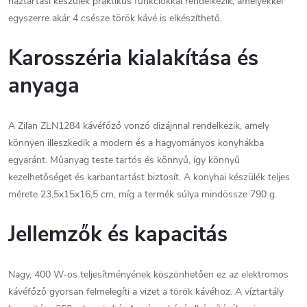
háztartási készülék praktikus funkciókkal rendelkezik, amelyekkel
egyszerre akár 4 csésze török kávé is elkészíthető.
Karosszéria kialakítása és
anyaga
A Zilan ZLN1284 kávéfőző vonzó dizájnnal rendelkezik, amely
könnyen illeszkedik a modern és a hagyományos konyhákba
egyaránt. Műanyag teste tartós és könnyű, így könnyű
kezelhetőséget és karbantartást biztosít. A konyhai készülék teljes
mérete 23,5x15x16,5 cm, míg a termék súlya mindössze 790 g.
Jellemzők és kapacitás
Nagy, 400 W-os teljesítményének köszönhetően ez az elektromos
kávéfőző gyorsan felmelegíti a vizet a török kávéhoz. A víztartály