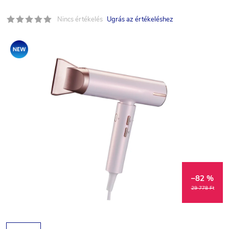
Nincs értékelés
Ugrás az értékeléshez
Újdonság
–82 %
29 778 Ft