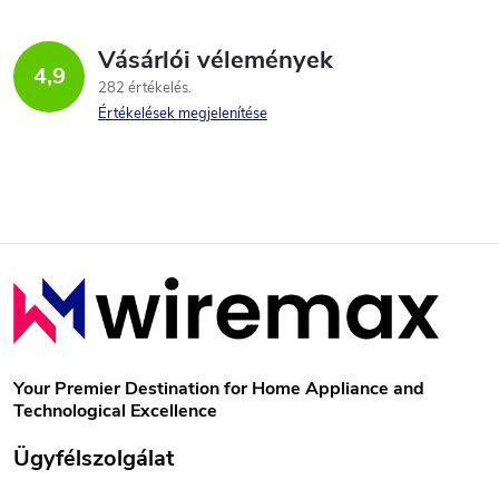
Vásárlói vélemények
4,9
282 értékelés
Értékelések megjelenítése
L
á
b
Your Premier Destination for Home Appliance and
Technological Excellence
l
Ügyfélszolgálat
é