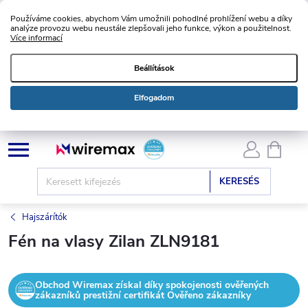
Používáme cookies, abychom Vám umožnili pohodlné prohlížení webu a díky
analýze provozu webu neustále zlepšovali jeho funkce, výkon a použitelnost.
Více informací
Beállítások
Elfogadom
Ugrás
KOSÁ
a
fő
KERESÉS
tartalomhoz
Hajszárítók
Fén na vlasy Zilan ZLN9181
Obchod Wiremax získal díky spokojenosti ověřených
zákazníků prestižní certifikát Ověřeno zákazníky