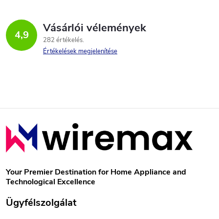
Vásárlói vélemények
4,9
282 értékelés
Értékelések megjelenítése
L
á
b
Your Premier Destination for Home Appliance and
Technological Excellence
l
Ügyfélszolgálat
é