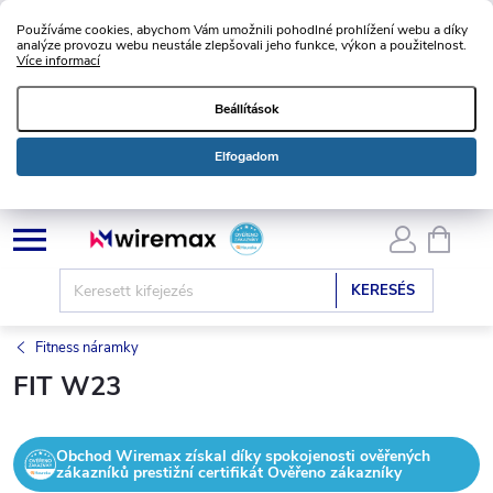
Používáme cookies, abychom Vám umožnili pohodlné prohlížení webu a díky
analýze provozu webu neustále zlepšovali jeho funkce, výkon a použitelnost.
Více informací
Beállítások
Elfogadom
Ugrás
KOSÁ
a
fő
KERESÉS
tartalomhoz
Fitness náramky
FIT W23
Obchod Wiremax získal díky spokojenosti ověřených
zákazníků prestižní certifikát Ověřeno zákazníky