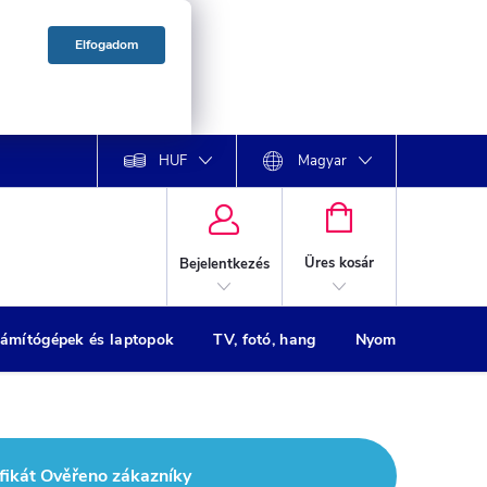
Elfogadom
HUF
Magyar
KOSÁR
Üres kosár
Bejelentkezés
ámítógépek és laptopok
TV, fotó, hang
Nyomtatók
H
fikát Ověřeno zákazníky