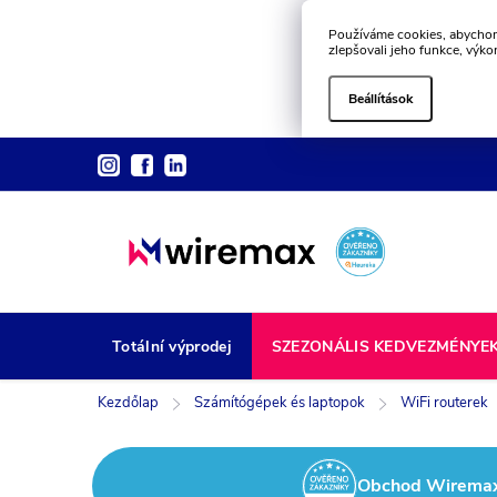
Používáme cookies, abychom
zlepšovali jeho funkce, výko
Beállítások
Ugrás
a
fő
tartalomhoz
Totální výprodej
SZEZONÁLIS KEDVEZMÉNYE
Kezdőlap
Számítógépek és laptopok
WiFi routerek
Obchod Wiremax z