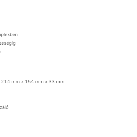
uplexben
ességig
)
ág: 214 mm x 154 mm x 33 mm
záló