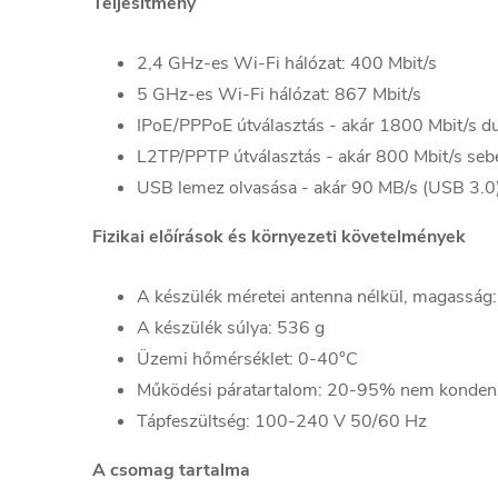
Teljesítmény
2,4 GHz-es Wi-Fi hálózat: 400 Mbit/s
5 GHz-es Wi-Fi hálózat: 867 Mbit/s
IPoE/PPPoE útválasztás - akár 1800 Mbit/s d
L2TP/PPTP útválasztás - akár 800 Mbit/s seb
USB lemez olvasása - akár 90 MB/s (USB 3.0
Fizikai előírások és környezeti követelmények
A készülék méretei antenna nélkül, magass
A készülék súlya: 536 g
Üzemi hőmérséklet: 0-40°C
Működési páratartalom: 20-95% nem konden
Tápfeszültség: 100-240 V 50/60 Hz
A csomag tartalma