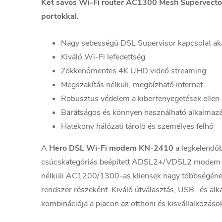
Két sávos Wi-Fi router AC1300 Mesh Supervector
portokkal.
Nagy sebességű DSL Supervisor kapcsolat a
Kiváló Wi-Fi lefedettség
Zökkenőmentes 4K UHD videó streaming
Megszakítás nélküli, megbízható internet
Robusztus védelem a kiberfenyegetések ellen
Barátságos és könnyen használható alkalmaz
Hatékony hálózati tároló és személyes felhő
A
Hero DSL Wi-Fi modem KN-2410
a legkelendőb
csúcskategóriás beépített ADSL2+/VDSL2 modem vál
nélküli AC1200/1300-as kliensek nagy többségének
rendszer részeként. Kiváló útválasztás, USB- és alk
kombinációja a piacon az otthoni és kisvállalkozás