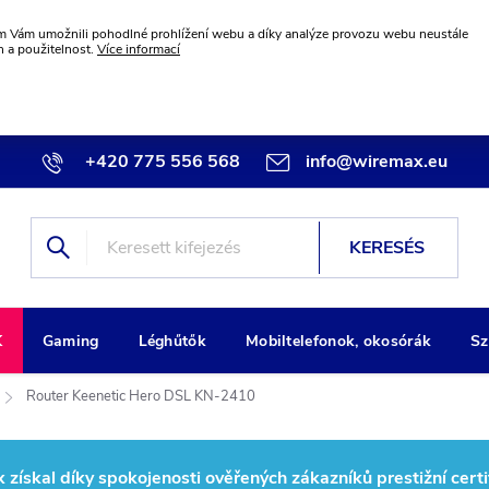
 Vám umožnili pohodlné prohlížení webu a díky analýze provozu webu neustále
n a použitelnost.
Více informací
+420 775 556 568
info@wiremax.eu
KERESÉS
K
Gaming
Léghűtők
Mobiltelefonok, okosórák
Sz
Router Keenetic Hero DSL KN-2410
ískal díky spokojenosti ověřených zákazníků prestižní certi