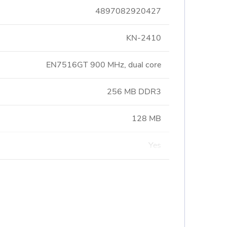
4897082920427
KN-2410
EN7516GT 900 MHz, dual core
256 MB DDR3
128 MB
Yes