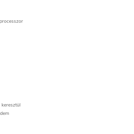
processzor
keresztül
odem