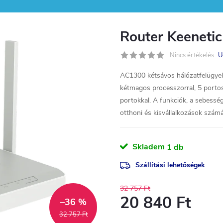
Router Keeneti
Nincs értékelés
U
AC1300 kétsávos hálózatfelügy
kétmagos processzorral, 5 portos
portokkal. A funkciók, a sebesség
otthoni és kisvállalkozások számá
Skladem
1 db
Szállítási lehetőségek
32 757 Ft
20 840 Ft
–36 %
32 757 Ft
Egységár: