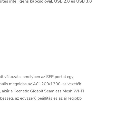
es intelligens kapcsolóval, USB 2.0 és USB 3.0
t változata, amelyben az SFP portot egy
timális megoldás az AC1200/1300-as vezeték
 akár a Keenetic Gigabit Seamless Mesh Wi-Fi
esség, az egyszerű beállítás és az ár legjobb