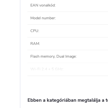
EAN vonalkód
:
Model number
:
CPU
:
RAM
:
Flash memory, Dual Image
:
Wi-Fi 2.4 + 5 GHz
:
Ebben a kategóriában megtalálja a 