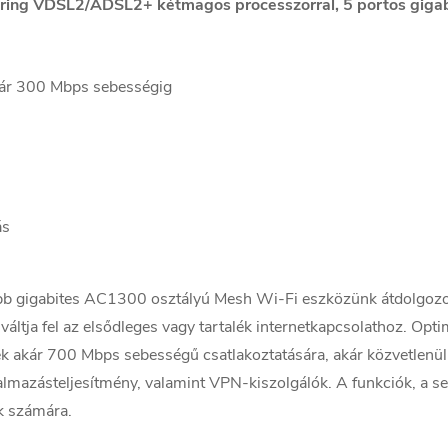
ing VDSL2/ADSL2+ kétmagos processzorral, 5 portos gigabit
kár 300 Mbps sebességig
ás
b gigabites AC1300 osztályú Mesh Wi-Fi eszközünk átdolgozot
tja fel az elsődleges vagy tartalék internetkapcsolathoz. Op
 akár 700 Mbps sebességű csatlakoztatására, akár közvetlenül,
almazásteljesítmény, valamint VPN-kiszolgálók. A funkciók, a seb
ok számára.