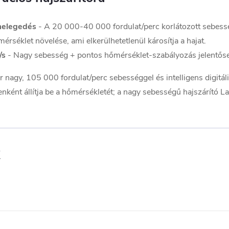
melegedés
- A 20 000-40 000 fordulat/perc korlátozott sebes
mérséklet növelése, ami elkerülhetetlenül károsítja a hajat.
/s
- Nagy sebesség + pontos hőmérséklet-szabályozás jelentőse
r nagy, 105 000 fordulat/perc sebességgel és intelligens digitá
nt állítja be a hőmérsékletét; a nagy sebességű hajszárító Laif
k