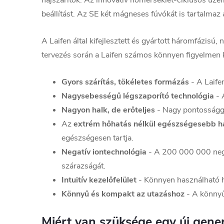
hajszárítók. Az innovatív hőmérséklet-ciklusos ü
beállítást. Az SE két mágneses fúvókát is tartalma
A Laifen által kifejlesztett és gyártott háromfázisú
tervezés során a Laifen számos könnyen figyelmen kív
Gyors szárítás, tökéletes formázás
- A Laife
Nagysebességű légszaporító technológia
- 
Nagyon halk, de erőteljes
- Nagy pontosságga
Az
extrém hőhatás nélkül egészségesebb ha
egészségesen tartja.
Negatív iontechnológia
- A 200 000 000 negat
szárazságát.
Intuitív kezelőfelület
- Könnyen használható 
Könnyű és kompakt az utazáshoz
- A könnyű
Miért van szüksége egy új gener