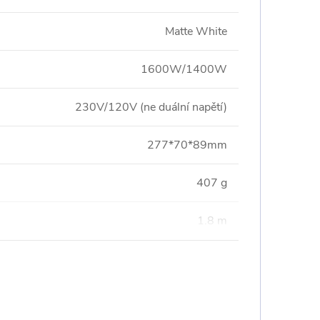
Matte White
1600W/1400W
230V/120V (ne duální napětí)
277*70*89mm
407 g
1.8 m