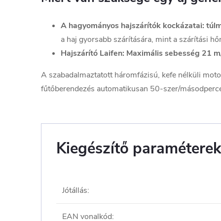
A hagyományos hajszárítók kockázatai: túl
a haj gyorsabb szárítására, mint a szárítási hő
Hajszárító Laifen: Maximális sebesség 21 m
A szabadalmaztatott háromfázisú, kefe nélküli moto
fűtőberendezés automatikusan 50-szer/másodpercenké
Kiegészítő paramétere
Jótállás
:
EAN vonalkód
: