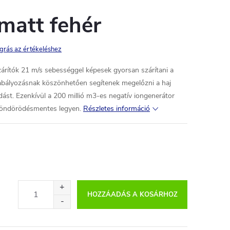
matt fehér
grás az értékeléshez
árítók 21 m/s sebességgel képesek gyorsan szárítani a
zabályozásnak köszönhetően segítenek megelőzni a haj
ást. Ezenkívül a 200 millió m3-es negatív iongenerátor
 göndörödésmentes legyen.
Részletes információ
HOZZÁADÁS A KOSÁRHOZ