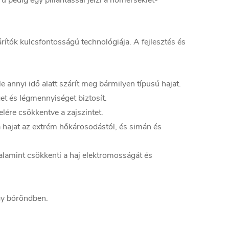
 pedig egy pillantással jelzi a hőmérséklet-
rítók kulcsfontosságú technológiája. A fejlesztés és
 annyi idő alatt szárít meg bármilyen típusú hajat.
et és légmennyiséget biztosít.
ére csökkentve a zajszintet.
hajat az extrém hőkárosodástól, és simán és
alamint csökkenti a haj elektromosságát és
gy bőröndben.