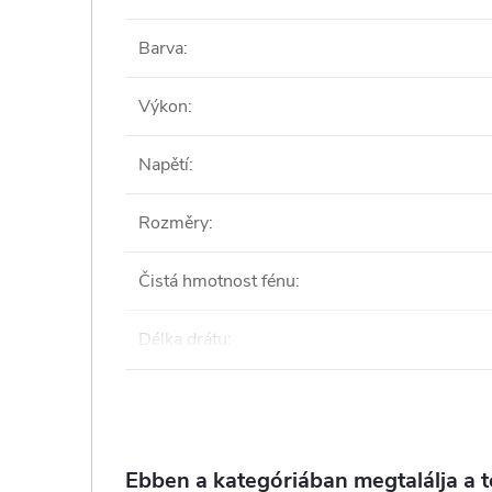
Barva
:
Výkon
:
Napětí
:
Rozměry
:
Čistá hmotnost fénu
:
Délka drátu
:
Ebben a kategóriában megtalálja a 