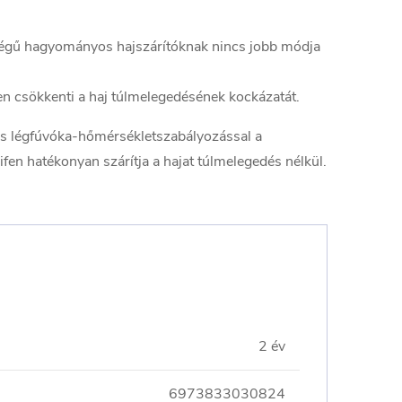
ségű hagyományos hajszárítóknak nincs jobb módja
n csökkenti a haj túlmelegedésének kockázatát.
lis légfúvóka-hőmérsékletszabályozással a
en hatékonyan szárítja a hajat túlmelegedés nélkül.
2 év
6973833030824