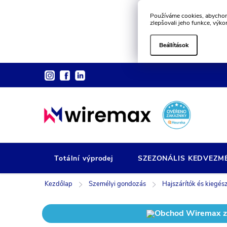
Používáme cookies, abychom
zlepšovali jeho funkce, výko
Beállítások
Ugrás
a
fő
tartalomhoz
Totální výprodej
SZEZONÁLIS KEDVEZM
Kezdőlap
Személyi gondozás
Hajszárítók és kiegész
Obchod Wiremax zís