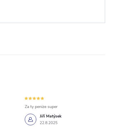
Za ty penize super
Jiří Matýsek
22.8.2025