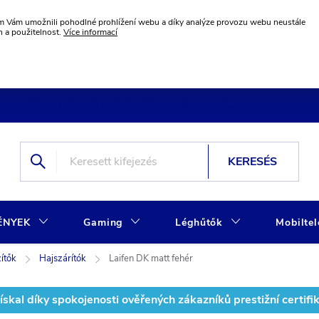
 Vám umožnili pohodlné prohlížení webu a díky analýze provozu webu neustále
n a použitelnost.
Více informací
+420 775 556 568
info@wiremax.eu
KERESÉS
ÉNYEK
Gaming
Léghűtők
Mobilte
ítők
Hajszárítók
Laifen DK matt fehér
kal díky spokojenosti ověřených zákazníků prestižní certifi