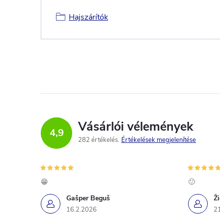
Hajszárítók
Vásárlói vélemények
4,9
282 értékelés
Értékelések megjelenítése
😁
🙂
Gašper Beguš
Ž
16.2.2026
2