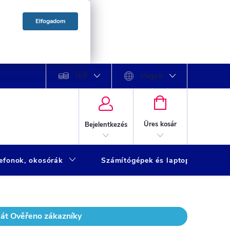
Elfogadom
HUF
Magyar
KOSÁR
Üres kosár
Bejelentkezés
lefonok, okosórák
Számítógépek és laptopok
kát Ověřeno zákazníky