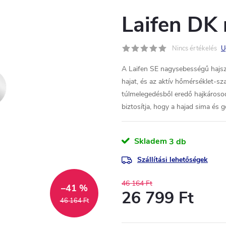
Laifen DK 
Nincs értékelés
U
A Laifen SE nagysebességű hajsz
hajat, és az aktív hőmérséklet-s
túlmelegedésből eredő hajkárosod
biztosítja, hogy a hajad sima és
Skladem
3 db
Szállítási lehetőségek
46 164 Ft
–41 %
26 799 Ft
46 164 Ft
Egységár: