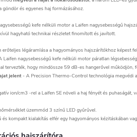
zemmód
megvédi a hajat a hőkárosodástól
, a három LED-es gyűrű
z a göndör és egyenes haj formázásához.
, nagysebességű kefe nélküli motor a Laifen nagysebességű hajszá
ül hagyható technikai részletet finomított és javított.
n erőteljes légáramlása a hagyományos hajszárítókhoz képest fele
A Laifen nagysebességű kefe nélküli motor páratlan légsebesség
l tervezték, hogy mindössze 59 dB-es hangerővel működjön, fel
jat jelent
- A Precision Thermo-Control technológia megvédi a 
ív ion/cm3 -rel a Laifen SE növeli a haj fényét és puhaságát, v
hőmérséklet üzemmód 3 színű LED gyűrűvel.
 és kompakt kialakítás elfér egy hagyományos kézitáskában va
ációs hajszárítóra