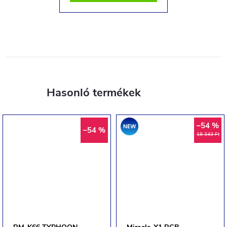
Akció
–54 %
–54 %
18 343 Ft