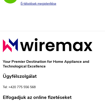
Értékelések megjelenítése
L
á
b
Your Premier Destination for Home Appliance and
Technological Excellence
l
Ügyfélszolgálat
é
Tel: +420 775 556 568
c
Elfogadjuk az online fizetéseket