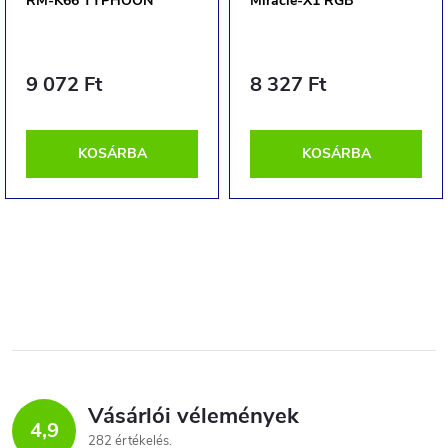
RM-K66 TYPHOON
Miracle-X1 RGB
9 072 Ft
8 327 Ft
KOSÁRBA
KOSÁRBA
Vásárlói vélemények
4,9
282 értékelés