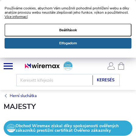
Používáme cookies, abychom Vám umožnili pohodlné prohlížení webu a díky
analýze provozu webu neustále zlepšovali jeho funkce, výkon a použitelnost.
Více informací
Beállítások
Elfogadom
Ugrás
KOSÁ
a
fő
KERESÉS
tartalomhoz
Herní sluchátka
MAJESTY
Obchod Wiremax získal díky spokojenosti ověřených
zákazníků prestižní certifikát Ověřeno zákazníky