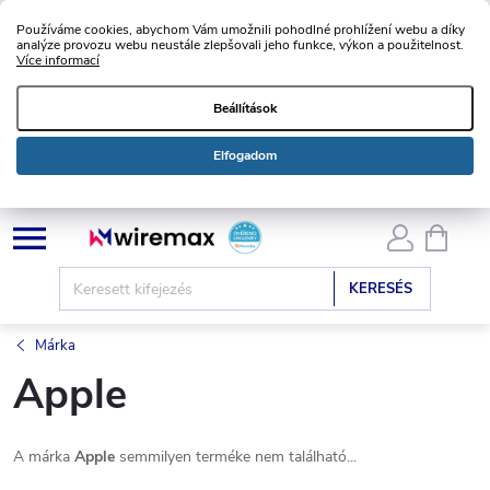
Používáme cookies, abychom Vám umožnili pohodlné prohlížení webu a díky
analýze provozu webu neustále zlepšovali jeho funkce, výkon a použitelnost.
Více informací
Beállítások
Elfogadom
Ugrás
KOSÁ
a
fő
KERESÉS
tartalomhoz
Márka
Apple
A márka
Apple
semmilyen terméke nem található...