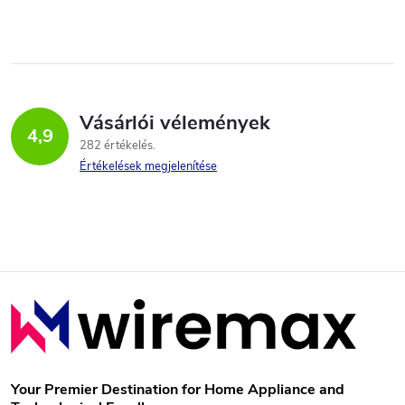
Vásárlói vélemények
4,9
282 értékelés
Értékelések megjelenítése
L
á
b
Your Premier Destination for Home Appliance and