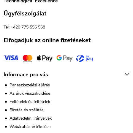
Technological Excellence
l
Ügyfélszolgálat
é
Tel: +420 775 556 568
c
Elfogadjuk az online fizetéseket
Informace pro vás
Panaszkezelési eljárás
Az áruk visszaküldése
Feltételek és feltételek
Fizetés és szállítás
Adatvédelmi irányelvek
Webáruház értékelése