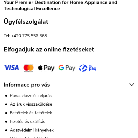
b
t
Your Premier Destination for Home Appliance and
Technological Excellence
á
l
Ügyfélszolgálat
s
é
e
Tel: +420 775 556 568
c
l
Elfogadjuk az online fizetéseket
e
m
e
Informace pro vás
i
Panaszkezelési eljárás
Az áruk visszaküldése
Feltételek és feltételek
Fizetés és szállítás
Adatvédelmi irányelvek