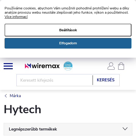
Používáme cookies, abychom Vám umožnili pohodlné prohlížení webu a díky
analýze provozu webu neustále zlepšovali jeho funkce, výkon a použitelnost.
Více informací
Beállítások
Elfogadom
Ugrás
KOSÁ
a
fő
KERESÉS
tartalomhoz
Márka
Hytech
T
Legnépszerűbb termékek