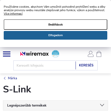
Používáme cookies, abychom Vám umožnili pohodlné prohlížení webu a díky
analýze provozu webu neustále zlepšovali jeho funkce, výkon a použitelnost.
Více informací
Beállítások
Elfogadom
Ugrás
KOSÁ
a
fő
KERESÉS
tartalomhoz
Márka
S-Link
T
Legnépszerűbb termékek