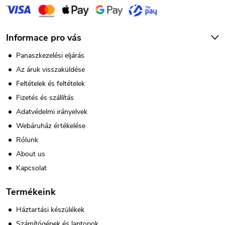
e
m
e
Informace pro vás
i
Panaszkezelési eljárás
Az áruk visszaküldése
Feltételek és feltételek
Fizetés és szállítás
Adatvédelmi irányelvek
Webáruház értékelése
Rólunk
About us
Kapcsolat
Termékeink
Háztartási készülékek
Számítógépek és laptopok