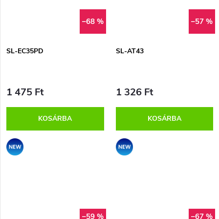
–68 %
–57 %
SL-EC35PD
SL-AT43
1 475 Ft
1 326 Ft
KOSÁRBA
KOSÁRBA
Akció
Akció
–59 %
–67 %