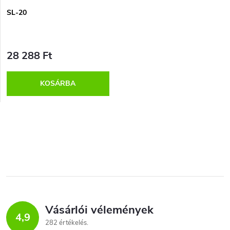
SL-20
28 288 Ft
KOSÁRBA
L
i
s
t
Vásárlói vélemények
a
4,9
282 értékelés