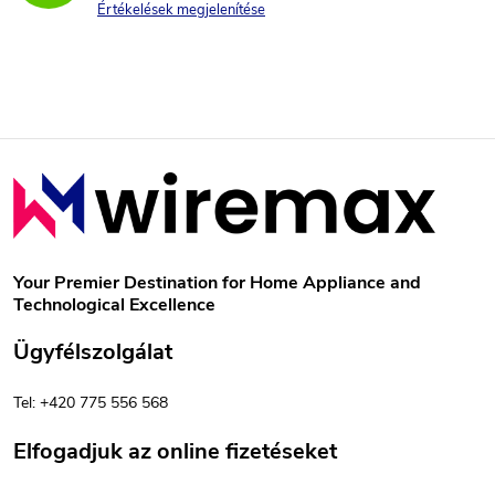
i
Értékelések megjelenítése
r
á
n
L
y
á
í
b
t
Your Premier Destination for Home Appliance and
Technological Excellence
á
l
Ügyfélszolgálat
s
é
e
Tel: +420 775 556 568
c
l
Elfogadjuk az online fizetéseket