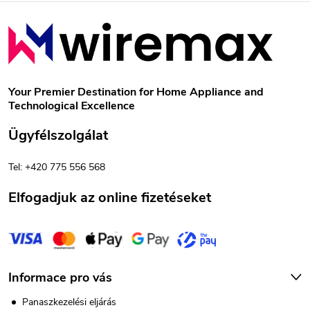
n
L
y
á
í
b
t
Your Premier Destination for Home Appliance and
Technological Excellence
á
l
Ügyfélszolgálat
s
é
e
Tel: +420 775 556 568
c
l
Elfogadjuk az online fizetéseket
e
m
e
Informace pro vás
i
Panaszkezelési eljárás