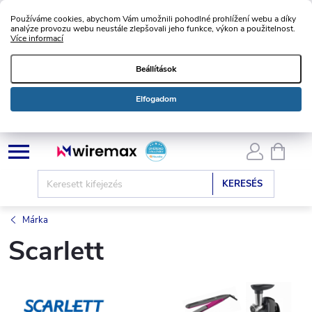
Používáme cookies, abychom Vám umožnili pohodlné prohlížení webu a díky
analýze provozu webu neustále zlepšovali jeho funkce, výkon a použitelnost.
Více informací
Beállítások
Elfogadom
Ugrás
KOSÁ
a
fő
KERESÉS
tartalomhoz
Márka
Scarlett